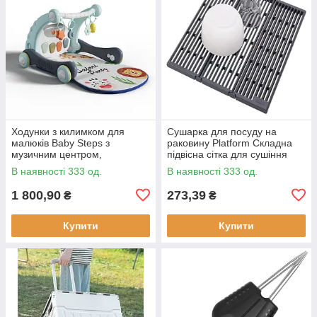
Ходунки з килимком для
Сушарка для посуду на
малюків Baby Steps з
раковину Platform Складна
музичним центром,
підвісна сітка для сушіння
бізабордом, піаніно та
В наявності 333 од.
В наявності 333 од.
Bluetooth підключенням +
пульт ДК
1 800,90
273,39
₴
₴
Купити
Купити