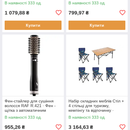
930 Вт
регулюванням температури
В наявності 333 од.
В наявності 333 од.
смаження, 1800 Вт
1 079,88
799,97
₴
₴
Купити
Купити
Фен-стайлер для сушіння
Набір складних меблів Стіл +
волосся RAF R.421 · Фен -
4 стільці для туризму,
щітка з автоматичним
кемпінгу та відпочинку ·
обертанням насадок, 1000 Вт
Металевий каркас
В наявності 333 од.
В наявності 333 од.
955,26
3 164,63
₴
₴