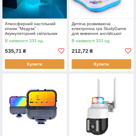
Атмосферний настільний
Дитяча розвиваюча
нічник "Медуза" ∙
електронна гра StudyGame
Акумуляторний світильник
для вивчення англійської
мови · Інтерактивний
В наявності 333 од.
В наявності 333 од.
комп'ютер для дитини
535,71
212,72
₴
₴
Купити
Купити