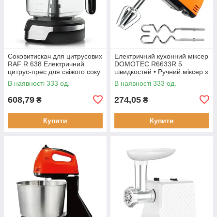
Соковитискач для цитрусових
Електричний кухонний міксер
RAF R.638 Електричний
DOMOTEC R6633R 5
цитрус-прес для свіжого соку
швидкостей • Ручний міксер з
насадками для збивання та
В наявності 333 од.
В наявності 333 од.
замішування тіста
608,79
274,05
₴
₴
Купити
Купити