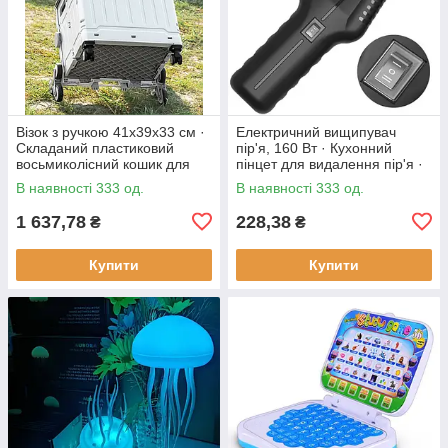
Візок з ручкою 41х39х33 см ·
Електричний вищипувач
Складаний пластиковий
пір'я, 160 Вт · Кухонний
восьмиколісний кошик для
пінцет для видалення пір'я ·
продуктів
Інструмент - щипці для
В наявності 333 од.
В наявності 333 од.
ощипування птиці
1 637,78
228,38
₴
₴
Купити
Купити