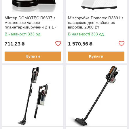
Міксер DOMOTEC R6637 з
М'ясорубка Domotec R3391 з
металевою чашею
насадкою для ковбасних
планетарний/ручний 2 в 1 ∙
виробів, 2000 Вт
Червоний/білий/
В наявності 333 од.
В наявності 333 од.
помаранчевий
711,23
1 570,56
₴
₴
Купити
Купити