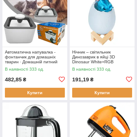
Автоматична напувалка -
Нічник – світильник
фонтанчик для домашніх
Динозаврик в яйці 3D
тварин ∙ Домашній питний
Dinosaur White+RGB
фонтан із чашею для котів та
Настільна акумуляторна LED
В наявності 333 од.
В наявності 333 од.
собак Pet Water FOUNTAIN
лампа з пультом ДУ
482,85
191,19
₴
₴
Купити
Купити