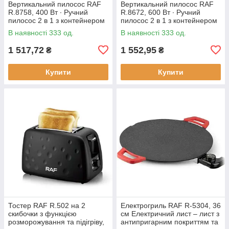
Вертикальний пилосос RAF
Вертикальний пилосос RAF
R.8758, 400 Вт ∙ Ручний
R.8672, 600 Вт ∙ Ручний
пилосос 2 в 1 з контейнером
пилосос 2 в 1 з контейнером
В наявності 333 од.
В наявності 333 од.
1 517,72
1 552,95
₴
₴
Купити
Купити
Тостер RAF R.502 на 2
Електрогриль RAF R-5304, 36
скибочки з функцією
см Електричний лист – лист з
розморожування та підігріву,
антипригарним покриттям та