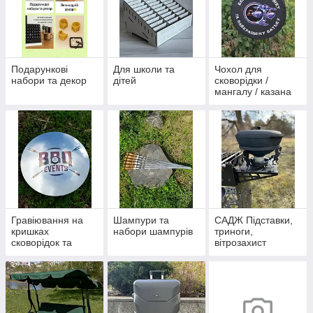
Подарункові
Для школи та
Чохол для
набори та декор
дітей
сковорідки /
мангалу / казана
Гравіювання на
Шампури та
САДЖ Підставки,
кришках
набори шампурів
триноги,
сковорідок та
вітрозахист
казанів