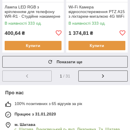
Лампа LED RGB з
Wi-Fi Камера
кріпленням для телефону
відеоспостереження PTZ A15
WR-R1 ∙ Студійне накамерне
з ліхтарем-мигалкою 4G WiFi
світло 3000-7000K
Вулична відеокамера з
В наявності 333 од.
В наявності 333 од.
керуванням від телефону,
нічним
400,64
1 374,81
₴
₴
Купити
Купити
Показати ще
1
/ 31
Про нас
100% позитивних з 65 відгуків за рік
Працює з 31.01.2020
м. Шатава
с. Шатава, Дунаєвецький р- вул. Лікарняна, 7а, Шатава,