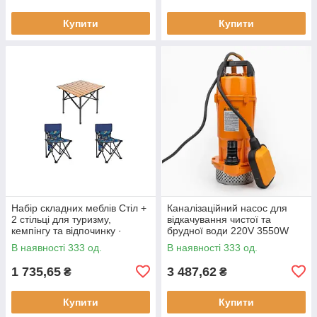
Купити
Купити
Набір складних меблів Стіл +
Каналізаційний насос для
2 стільці для туризму,
відкачування чистої та
кемпінгу та відпочинку ·
брудної води 220V 3550W
Металевий каркас
В наявності 333 од.
В наявності 333 од.
1 735,65
3 487,62
₴
₴
Купити
Купити