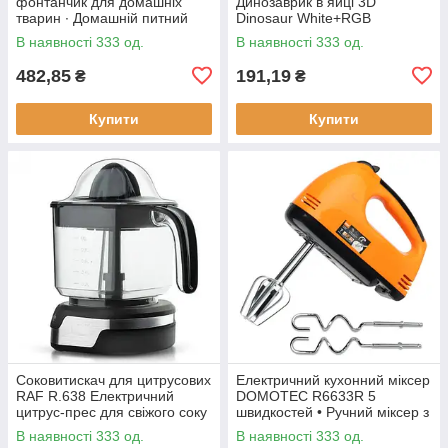
фонтанчик для домашніх
Динозаврик в яйці 3D
тварин ∙ Домашній питний
Dinosaur White+RGB
фонтан із чашею для котів та
Настільна акумуляторна LED
В наявності 333 од.
В наявності 333 од.
собак Pet Water FOUNTAIN
лампа з пультом ДУ
482,85
191,19
₴
₴
Купити
Купити
Соковитискач для цитрусових
Електричний кухонний міксер
RAF R.638 Електричний
DOMOTEC R6633R 5
цитрус-прес для свіжого соку
швидкостей • Ручний міксер з
насадками для збивання та
В наявності 333 од.
В наявності 333 од.
замішування тіста