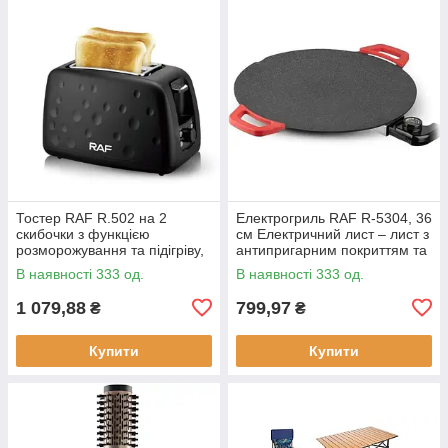
Тостер RAF R.502 на 2
Електрогриль RAF R-5304, 36
скибочки з функцією
см Електричний лист – лист з
розморожування та підігріву,
антипригарним покриттям та
930 Вт
регулюванням температури
В наявності 333 од.
В наявності 333 од.
смаження, 1800 Вт
1 079,88
799,97
₴
₴
Купити
Купити