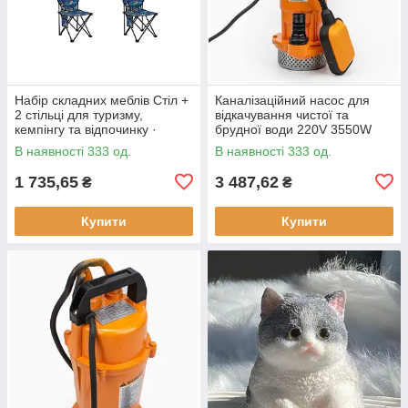
Набір складних меблів Стіл +
Каналізаційний насос для
2 стільці для туризму,
відкачування чистої та
кемпінгу та відпочинку ·
брудної води 220V 3550W
Металевий каркас
В наявності 333 од.
В наявності 333 од.
1 735,65
3 487,62
₴
₴
Купити
Купити