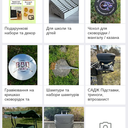
Подарункові
Для школи та
Чохол для
набори та декор
дітей
сковорідки /
мангалу / казана
Гравіювання на
Шампури та
САДЖ Підставки,
кришках
набори шампурів
триноги,
сковорідок та
вітрозахист
казанів