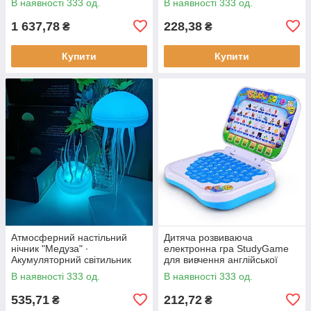
В наявності 333 од.
В наявності 333 од.
ощипування птиці
1 637,78
228,38
₴
₴
Купити
Купити
Атмосферний настільний
Дитяча розвиваюча
нічник "Медуза" ∙
електронна гра StudyGame
Акумуляторний світильник
для вивчення англійської
мови · Інтерактивний
В наявності 333 од.
В наявності 333 од.
комп'ютер для дитини
535,71
212,72
₴
₴