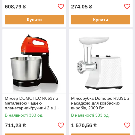
608,79
274,05
₴
₴
Купити
Купити
Міксер DOMOTEC R6637 з
М'ясорубка Domotec R3391 з
металевою чашею
насадкою для ковбасних
планетарний/ручний 2 в 1 ∙
виробів, 2000 Вт
Червоний/білий/
В наявності 333 од.
В наявності 333 од.
помаранчевий
711,23
1 570,56
₴
₴