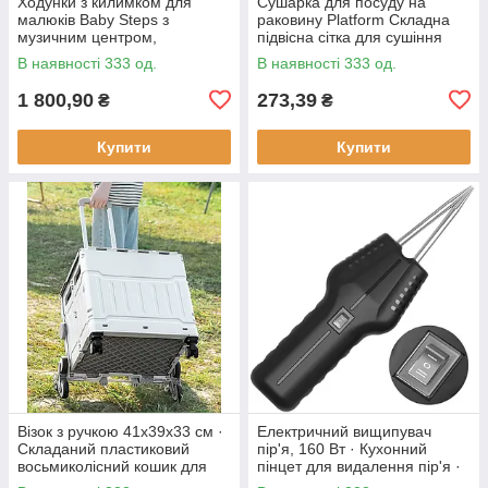
Ходунки з килимком для
Сушарка для посуду на
малюків Baby Steps з
раковину Platform Складна
музичним центром,
підвісна сітка для сушіння
бізабордом, піаніно та
В наявності 333 од.
В наявності 333 од.
Bluetooth підключенням +
пульт ДК
1 800,90
273,39
₴
₴
Купити
Купити
Візок з ручкою 41х39х33 см ·
Електричний вищипувач
Складаний пластиковий
пір'я, 160 Вт · Кухонний
восьмиколісний кошик для
пінцет для видалення пір'я ·
продуктів
Інструмент - щипці для