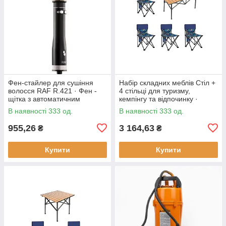
Фен-стайлер для сушіння
Набір складних меблів Стіл +
волосся RAF R.421 · Фен -
4 стільці для туризму,
щітка з автоматичним
кемпінгу та відпочинку ·
обертанням насадок, 1000 Вт
Металевий каркас
В наявності 333 од.
В наявності 333 од.
955,26
3 164,63
₴
₴
Купити
Купити