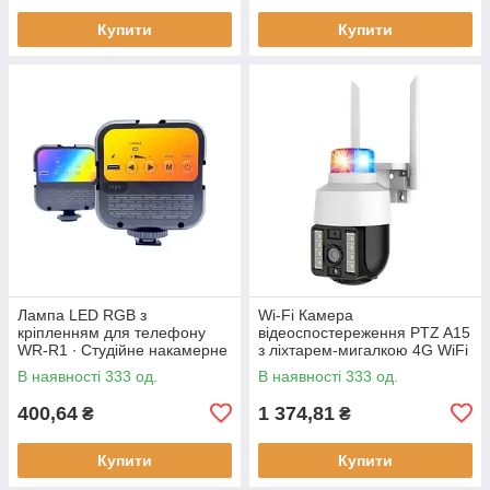
Купити
Купити
Лампа LED RGB з
Wi-Fi Камера
кріпленням для телефону
відеоспостереження PTZ A15
WR-R1 ∙ Студійне накамерне
з ліхтарем-мигалкою 4G WiFi
світло 3000-7000K
Вулична відеокамера з
В наявності 333 од.
В наявності 333 од.
керуванням від телефону,
нічним
400,64
1 374,81
₴
₴
Купити
Купити