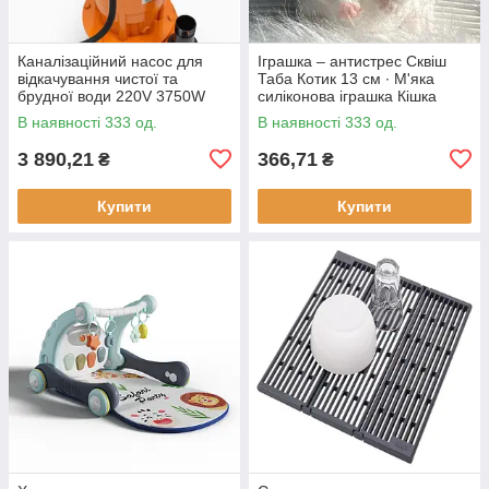
Каналізаційний насос для
Іграшка – антистрес Сквіш
відкачування чистої та
Таба Котик 13 см ∙ М'яка
брудної води 220V 3750W
силіконова іграшка Кішка
В наявності 333 од.
В наявності 333 од.
3 890,21
366,71
₴
₴
Купити
Купити