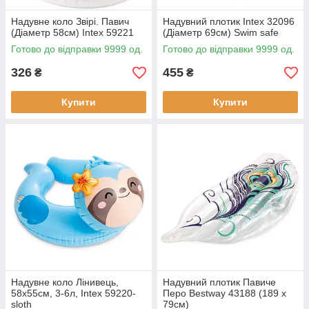
Надувне коло Звірі. Павич
Надувний плотик Intex 32096
(Діаметр 58см) Intex 59221
(Діаметр 69см) Swim safe
Готово до відправки 9999 од.
Готово до відправки 9999 од.
326
455
₴
₴
Купити
Купити
Надувне коло Лінивець,
Надувний плотик Павиче
58x55см, 3-6л, Intex 59220-
Перо Bestway 43188 (189 x
sloth
79см)