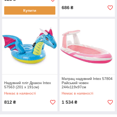
686
₴
Купити
Матрац надувний Intex 57804
Надувний пліт Дракон Intex
Райський човен
57563 (201 x 191см)
244х119х97см
Немає в наявності
Немає в наявності
812
1 534
₴
₴