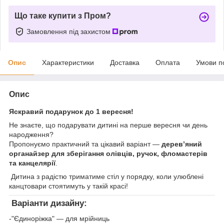
Що таке купити з Пром?
Замовлення під захистом
Опис
Характеристики
Доставка
Оплата
Умови п
Опис
Яскравий подарунок до 1 вересня!
Не знаєте, що подарувати дитині на перше вересня чи день
народження?
Пропонуємо практичний та цікавий варіант —
дерев’яний
органайзер для зберігання олівців, ручок, фломастерів
та канцелярії
.
Дитина з радістю триматиме стіл у порядку, коли улюблені
канцтовари стоятимуть у такій красі!
Варіанти дизайну:
-"Єдиноріжка" — для мрійниць