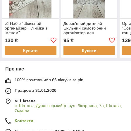
📐 Набір “Шкільний
Дерев'яний дитячий
Орга
органайзер + лінійка з
шкільний самозбірний
“Сов
іменем”
організатор для
канц
канцтоварів, підставка для
на с
130
95
139
₴
₴
олівців та ручок
Пода
Купити
Купити
Про нас
100% позитивних з 66 відгуків за рік
Працює з 31.01.2020
м. Шатава
с. Шатава, Дунаєвецький р- вул. Лікарняна, 7а, Шатава,
Україна
Контакти