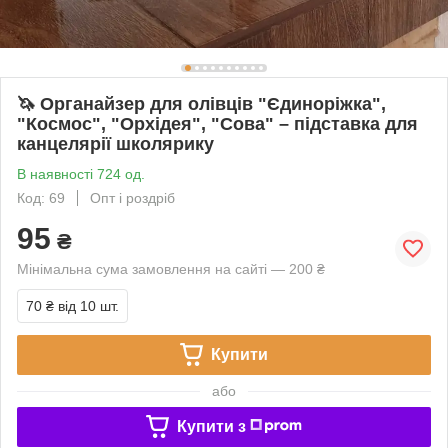
🦄 Органайзер для олівців "Єдиноріжка",
"Космос", "Орхідея", "Сова" – підставка для
канцелярії школярику
В наявності 724 од.
Код: 69
Опт і роздріб
95
₴
Мінімальна сума замовлення на сайті — 200 ₴
70 ₴
від 10 шт.
Купити
або
Купити з