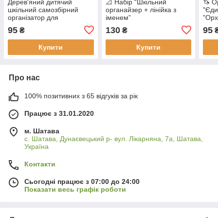
Дерев'яний дитячий
📐 Набір “Шкільний
🦄 О
шкільний самозбірний
органайзер + лінійка з
"Єди
організатор для
іменем”
"Орх
канцтоварів, підставка для
підс
95
130
95
₴
₴
олівців та ручок
шко
Купити
Купити
Про нас
100% позитивних з 65 відгуків за рік
Працює з 31.01.2020
м. Шатава
с. Шатава, Дунаєвецький р- вул. Лікарняна, 7а, Шатава,
Україна
Контакти
Сьогодні працює з 07:00 до 24:00
Показати весь графік роботи