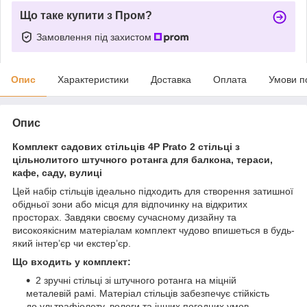
Що таке купити з Пром?
Замовлення під захистом
Опис
Характеристики
Доставка
Оплата
Умови п
Опис
Комплект садових стільців 4P Prato 2 стільці з
цільнолитого штучного ротанга для балкона, тераси,
кафе, саду, вулиці
Цей набір стільців ідеально підходить для створення затишної
обідньої зони або місця для відпочинку на відкритих
просторах. Завдяки своєму сучасному дизайну та
високоякісним матеріалам комплект чудово впишеться в будь-
який інтер’єр чи екстер’єр.
Що входить у комплект:
2 зручні стільці зі штучного ротанга на міцній
металевій рамі. Матеріал стільців забезпечує стійкість
до ультрафіолету, вологи та інших погодних умов.