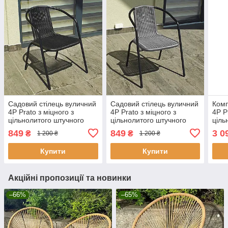
Садовий стілець вуличний
Садовий стілець вуличний
Комп
4P Prato з міцного з
4P Prato з міцного з
4P P
цільнолитого штучного
цільнолитого штучного
ціль
ротанга для тераси,
ротанга для тераси,
рота
849
849
3 0
₴
₴
1 200 ₴
1 200 ₴
балкона кафе саду дачі Ч
балкона кафе саду дачі С
для 
кафе
Купити
Купити
Акційні пропозиції та новинки
–66%
–65%