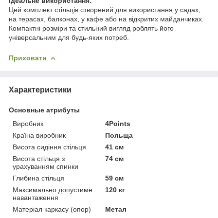
Ідеальне використання:
Цей комплект стільців створений для використання у садах,
на терасах, балконах, у кафе або на відкритих майданчиках.
Компактні розміри та стильний вигляд роблять його
універсальним для будь-яких потреб.
Приховати
Характеристики
Основные атрибуты
Виробник
4Points
Країна виробник
Польща
Висота сидіння стільця
41 см
Висота стільця з
74 см
урахуванням спинки
Глибина стільця
59 см
Максимально допустиме
120 кг
навантаження
Матеріал каркасу (опор)
Метал