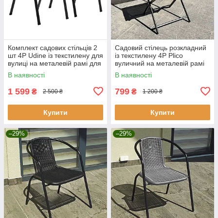
Комплект садових стільців 2
Садовий стілець розкладний
шт 4P Udine із текстилену для
із текстилену 4P Plico
вулиці на металевій рамі для
вуличний на металевій рамі
саду, тераси, балкона Ч
для саду, тераси, балкона,
В наявності
В наявності
кафе Чорний
1 599
799
₴
₴
2 500 ₴
1 200 ₴
Купити
Купити
–29%
–29%