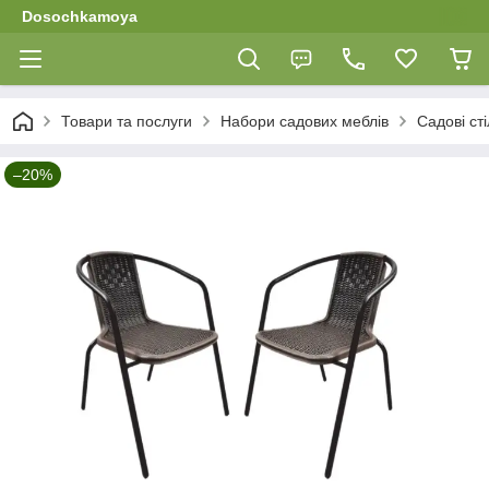
Dosochkamoya
Товари та послуги
Набори садових меблів
Садові сті
–20%