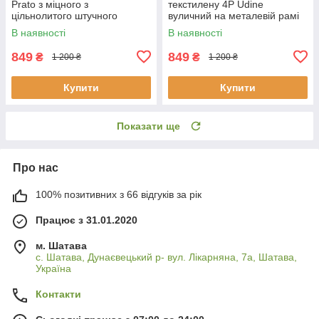
Prato з міцного з
текстилену 4P Udine
цільнолитого штучного
вуличний на металевій рамі
ротанга для тераси, балкона
для саду, тераси, балкона,
В наявності
В наявності
кафе саду дачі К
кафе Ч
849
849
₴
₴
1 200 ₴
1 200 ₴
Купити
Купити
Показати ще
Про нас
100% позитивних з 66 відгуків за рік
Працює з 31.01.2020
м. Шатава
с. Шатава, Дунаєвецький р- вул. Лікарняна, 7а, Шатава,
Україна
Контакти