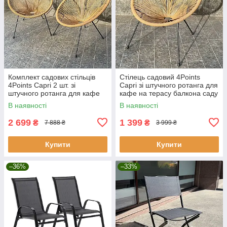
Комплект садових стільців
Стілець садовий 4Points
4Points Capri 2 шт. зі
Capri зі штучного ротанга для
штучного ротанга для кафе
кафе на терасу балкона саду
на терасу балкона саду
Натуральний
В наявності
В наявності
Натуральний
2 699
1 399
₴
₴
7 888 ₴
3 999 ₴
Купити
Купити
–36%
–33%