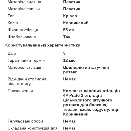
Матеріал сидіння
Пластик
Матеріал спинки
Пластик
Тип
Крісло
Колір
Коричневий
Ширина стільця
55 см
Штабельована
Так
Користувальницькі характеристики
Вага
3
Гарантійний термін
12 міс
Матеріал стільців
Цільнолитий штучний
ротанг
Відкидний столик на
Немає
підлокітнику
Призначення
Комплект садових стільців
4P Prato 2 стільці з
цільнолитого штучного
ротанга для балкона,
тераси, кафе, саду, вулиці
Коричневий
Регульовані опори
Немає
Складана конструкція для
Немає