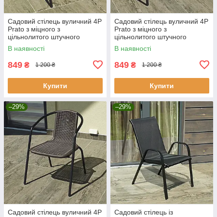
Садовий стілець вуличний 4P
Садовий стілець вуличний 4P
Prato з міцного з
Prato з міцного з
цільнолитого штучного
цільнолитого штучного
ротанга для тераси, балкона
ротанга для тераси, балкона
В наявності
В наявності
кафе саду дачі Ч
кафе саду дачі С
849
849
₴
₴
1 200 ₴
1 200 ₴
Купити
Купити
–29%
–29%
Садовий стілець вуличний 4P
Садовий стілець із