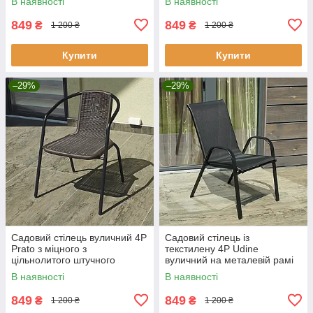
В наявності
В наявності
кафе саду дачі Ч
кафе саду дачі С
849
849
₴
₴
1 200 ₴
1 200 ₴
Купити
Купити
–29%
–29%
Садовий стілець вуличний 4P
Садовий стілець із
Prato з міцного з
текстилену 4P Udine
цільнолитого штучного
вуличний на металевій рамі
ротанга для тераси, балкона
для саду, тераси, балкона,
В наявності
В наявності
кафе саду дачі К
кафе Ч
849
849
₴
₴
1 200 ₴
1 200 ₴