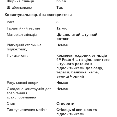
Ширина стільця
55 см
Штабельована
Так
Користувальницькі характеристики
Вага
3
Гарантійний термін
12 міс
Матеріал стільців
Цільнолитий штучний
ротанг
Відкидний столик на
Немає
підлокітнику
Призначення
Комплект садових стільців
4P Prato 6 шт з цільнолитого
штучного ротанга з
підлокітниками для саду,
тераси, балкона, кафе,
вулиці Чорний
Регульовані опори
Немає
Складана конструкція для
Немає
зберігання і
транспортування
Стан
Створити
Тип туристичних меблів
Стілець зі спинкою та
підлокітниками