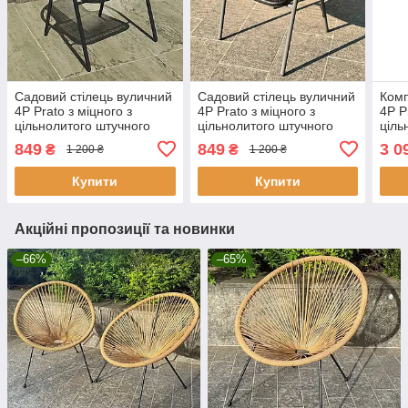
Садовий стілець вуличний
Садовий стілець вуличний
Комп
4P Prato з міцного з
4P Prato з міцного з
4P P
цільнолитого штучного
цільнолитого штучного
ціль
ротанга для тераси,
ротанга з сірим каркасом
рота
849
849
3 0
₴
₴
1 200 ₴
1 200 ₴
балкона кафе саду дачі Ч
для тераси, балкона кафе
для 
саду дачі Ч
кафе
Купити
Купити
Акційні пропозиції та новинки
–66%
–65%