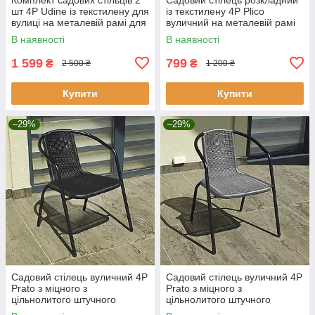
шт 4P Udine із текстилену для
із текстилену 4P Plico
вулиці на металевій рамі для
вуличний на металевій рамі
саду, тераси, балкона Ч
для саду, тераси, балкона,
В наявності
В наявності
кафе Чорний
1 599
799
₴
₴
2 500 ₴
1 200 ₴
Купити
Купити
–29%
–29%
Садовий стілець вуличний 4P
Садовий стілець вуличний 4P
Prato з міцного з
Prato з міцного з
цільнолитого штучного
цільнолитого штучного
ротанга для тераси, балкона
ротанга для тераси, балкона