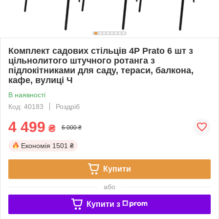
Комплект садових стільців 4P Prato 6 шт з
цільнолитого штучного ротанга з
підлокітниками для саду, тераси, балкона,
кафе, вулиці Ч
В наявності
Код: 40183
Роздріб
4 499
₴
6 000 ₴
Економія
1501 ₴
Купити
або
Купити з