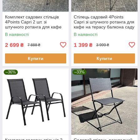
Комплект садових стільців
Стілець садовий 4Points
4Points Capri 2 шт. зі
Capri зі штучного ротанга для
штучного ротанга для кафе
кафе на терасу балкона саду
на терасу балкона саду
Натуральний
В наявності
В наявності
Натуральний
2 699
1 399
₴
₴
7 888 ₴
3 999 ₴
Купити
Купити
–36%
–33%
Комплект садових стільців 2
Садовий стілець розкладний