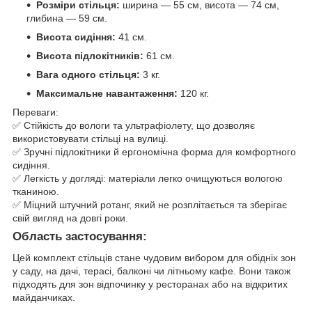
Розміри стільця:
ширина — 55 см, висота — 74 см,
глибина — 59 см.
Висота сидіння:
41 см.
Висота підлокітників:
61 см.
Вага одного стільця:
3 кг.
Максимальне навантаження:
120 кг.
Переваги:
✅ Стійкість до вологи та ультрафіолету, що дозволяє
використовувати стільці на вулиці.
✅ Зручні підлокітники й ергономічна форма для комфортного
сидіння.
✅ Легкість у догляді: матеріали легко очищуються вологою
тканиною.
✅ Міцний штучний ротанг, який не розплітається та зберігає
свій вигляд на довгі роки.
Область застосування:
Цей комплект стільців стане чудовим вибором для обідніх зон
у саду, на дачі, терасі, балконі чи літньому кафе. Вони також
підходять для зон відпочинку у ресторанах або на відкритих
майданчиках.