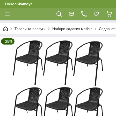
Dosochkamoya
Товари та послуги
Набори садових меблів
Садові сті
–25%