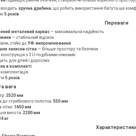
тка
підвищує рівень безпеки, створюючи більше корисного простору
 входить
зручна драбина
, що робить використання батута ще комф
ію
5 років
.
Переваги
ений металевий каркас
— максимальна надійність
ужини
— стабільний відскок
али, стійкі до
УФ-випромінювання
шня захисна сітка
— більше простору та безпеки
 конструкція з 3 U-подібними ніжками
ить для дітей і дорослих
на в комплекті
 комплектація
тія
5 років
та вага
тр:
2520 мм
а до стрибкового полотна:
550 мм
 сітки:
1650 мм
ьна висота:
2200 мм
34 кг
Характеристик