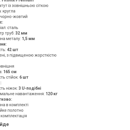
:
Fitonix Premium
атут із зовнішньою сіткою
: кругла
: чорно-жовтий
с:
ал: сталь
тр труб:
32 мм
на металу:
1,5 мм
ни:
сть:
42 шт
ені, з підвищеною жорсткістю
овнішня
а:
165 см
сть стійок:
6 шт
:
сть ніжок:
3 U-подібні
мальне навантаження:
120 кг
ково:
на в комплекті
ійке полотно
 комплектація
ійде