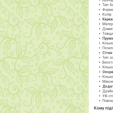
Бренд
Тип: б
Форма
Колір
Карка
Матері
Діаме
Товщи
Пружи
Кількі
Посил
Сітка:
Тип: з
Висот
Кількі
Опори
Кількі
Макси
Додат
Драби
УФ-ст
Повна
Кому під