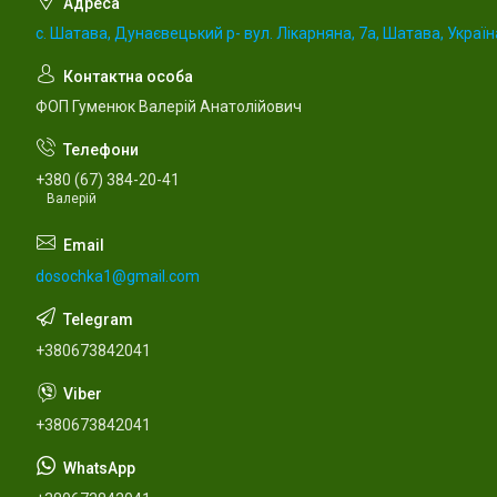
с. Шатава, Дунаєвецький р- вул. Лікарняна, 7а, Шатава, Україн
ФОП Гуменюк Валерій Анатолійович
+380 (67) 384-20-41
Валерій
dosochka1@gmail.com
+380673842041
+380673842041