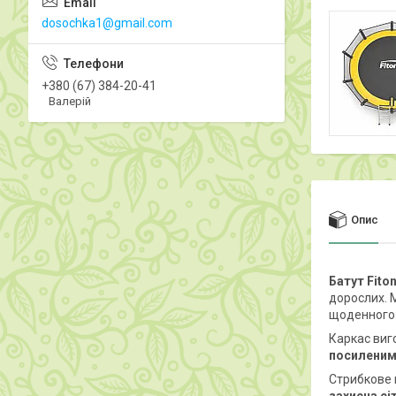
dosochka1@gmail.com
+380 (67) 384-20-41
Валерій
Опис
Батут Fito
дорослих. 
щоденного 
Каркас виг
посиленим
Стрибкове п