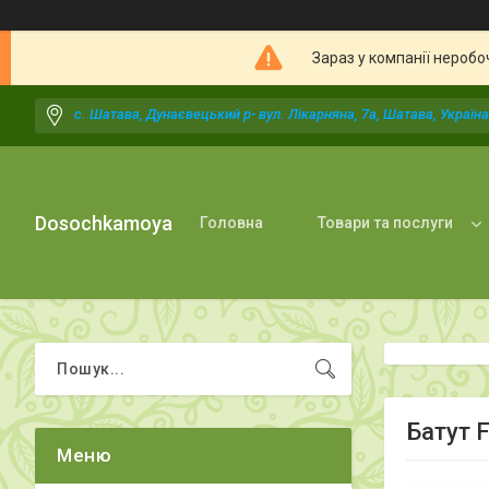
Зараз у компанії неробо
с. Шатава, Дунаєвецький р- вул. Лікарняна, 7а, Шатава, Україна
Dosochkamoya
Головна
Товари та послуги
Батут F