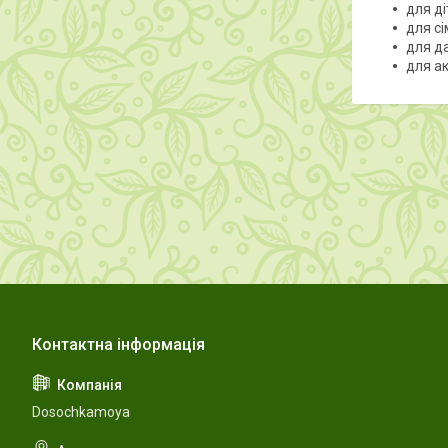
для ді
для с
для да
для ак
Dosochkamoya