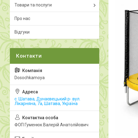
Товари та послуги
Про нас
Відгуки
Dosochkamoya
с. Шатава, Дунаєвецький р- вул.
Лікарняна, 7а, Шатава, Україна
ФОП Гуменюк Валерій Анатолійович