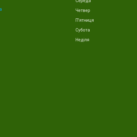
Середа
а
Четвер
Пʼятниця
Субота
Неділя