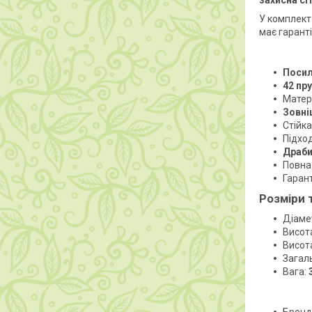
захисна сі
У комплект
має гарант
Посил
42 пр
Матері
Зовні
Стійка
Підход
Драби
Повна
Гаран
Розміри 
Діаме
Висот
Висота
Загал
Вага: