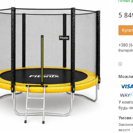
Готово 
5 84
Купи
+380 (6
Валерій
У компа
будь-я
Законом не передбачено повернення та обмін даного товару належної
якості