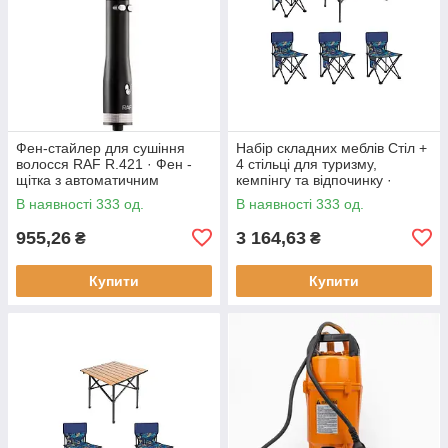
Фен-стайлер для сушіння
Набір складних меблів Стіл +
волосся RAF R.421 · Фен -
4 стільці для туризму,
щітка з автоматичним
кемпінгу та відпочинку ·
обертанням насадок, 1000 Вт
Металевий каркас
В наявності 333 од.
В наявності 333 од.
955,26
3 164,63
₴
₴
Купити
Купити