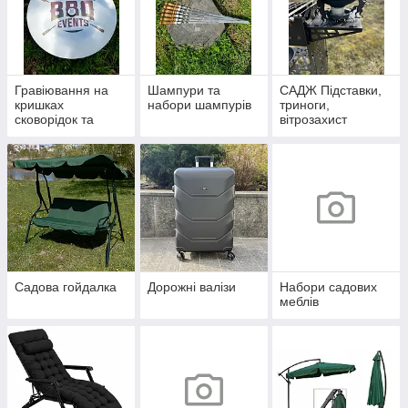
Гравіювання на
Шампури та
САДЖ Підставки,
кришках
набори шампурів
триноги,
сковорідок та
вітрозахист
казанів
Садова гойдалка
Дорожні валізи
Набори садових
меблів