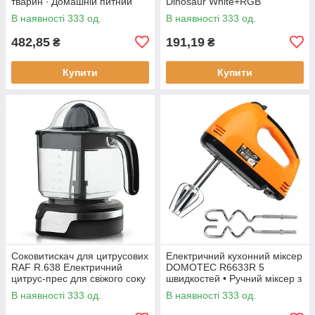
тварин ∙ Домашній питний
Dinosaur White+RGB
фонтан із чашею для котів та
Настільна акумуляторна LED
В наявності 333 од.
В наявності 333 од.
собак Pet Water FOUNTAIN
лампа з пультом ДУ
482,85
191,19
₴
₴
Купити
Купити
Соковитискач для цитрусових
Електричний кухонний міксер
RAF R.638 Електричний
DOMOTEC R6633R 5
цитрус-прес для свіжого соку
швидкостей • Ручний міксер з
насадками для збивання та
В наявності 333 од.
В наявності 333 од.
замішування тіста