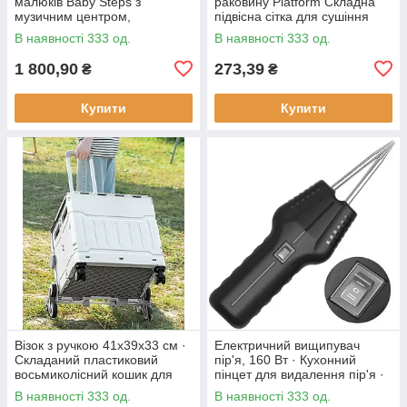
малюків Baby Steps з
раковину Platform Складна
музичним центром,
підвісна сітка для сушіння
бізабордом, піаніно та
В наявності 333 од.
В наявності 333 од.
Bluetooth підключенням +
пульт ДК
1 800,90
273,39
₴
₴
Купити
Купити
Візок з ручкою 41х39х33 см ·
Електричний вищипувач
Складаний пластиковий
пір'я, 160 Вт · Кухонний
восьмиколісний кошик для
пінцет для видалення пір'я ·
продуктів
Інструмент - щипці для
В наявності 333 од.
В наявності 333 од.
ощипування птиці