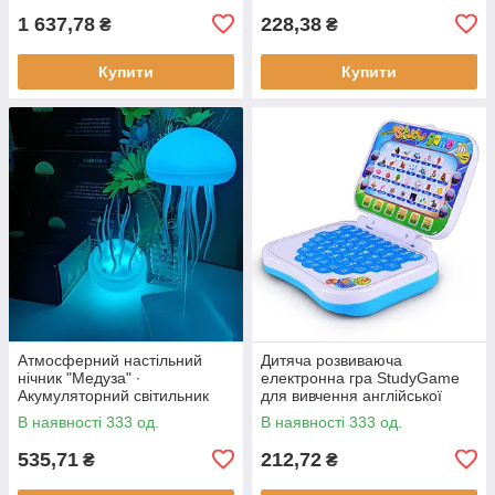
1 637,78
228,38
₴
₴
Купити
Купити
Атмосферний настільний
Дитяча розвиваюча
нічник "Медуза" ∙
електронна гра StudyGame
Акумуляторний світильник
для вивчення англійської
мови · Інтерактивний
В наявності 333 од.
В наявності 333 од.
комп'ютер для дитини
535,71
212,72
₴
₴