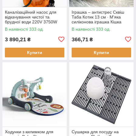
Каналізаційний насос для
Іграшка – антистрес Сквіш
відкачування чистої та
Таба Котик 13 см ∙ М'яка
брудної води 220V 3750W
силіконова іграшка Кішка
В наявності 333 од.
В наявності 333 од.
3 890,21
366,71
₴
₴
Купити
Купити
Ходунки з килимком для
Сушарка для посуду на