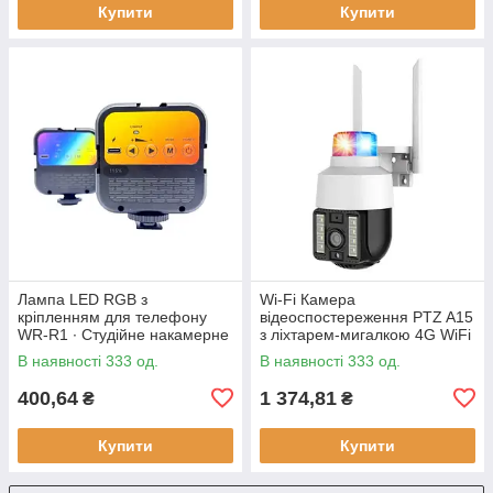
Купити
Купити
Лампа LED RGB з
Wi-Fi Камера
кріпленням для телефону
відеоспостереження PTZ A15
WR-R1 ∙ Студійне накамерне
з ліхтарем-мигалкою 4G WiFi
світло 3000-7000K
Вулична відеокамера з
В наявності 333 од.
В наявності 333 од.
керуванням від телефону,
нічним
400,64
1 374,81
₴
₴
Купити
Купити