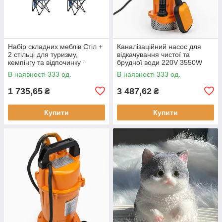
Набір складних меблів Стіл +
Каналізаційний насос для
2 стільці для туризму,
відкачування чистої та
кемпінгу та відпочинку ·
брудної води 220V 3550W
Металевий каркас
В наявності 333 од.
В наявності 333 од.
1 735,65
3 487,62
₴
₴
Купити
Купити