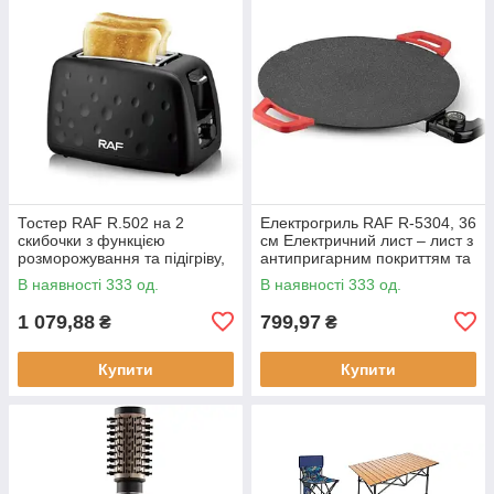
Тостер RAF R.502 на 2
Електрогриль RAF R-5304, 36
скибочки з функцією
см Електричний лист – лист з
розморожування та підігріву,
антипригарним покриттям та
930 Вт
регулюванням температури
В наявності 333 од.
В наявності 333 од.
смаження, 1800 Вт
1 079,88
799,97
₴
₴
Купити
Купити