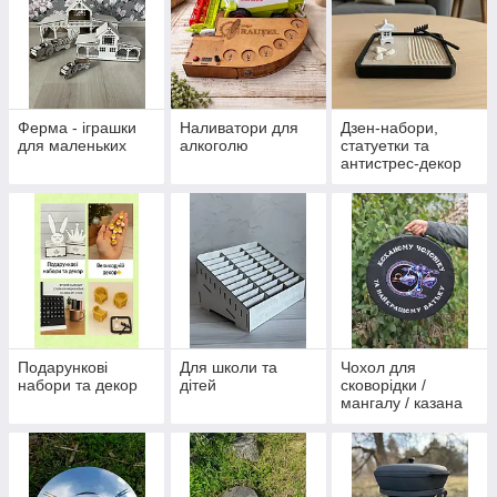
Ферма - іграшки
Наливатори для
Дзен-набори,
для маленьких
алкоголю
статуетки та
антистрес-декор
Подарункові
Для школи та
Чохол для
набори та декор
дітей
сковорідки /
мангалу / казана