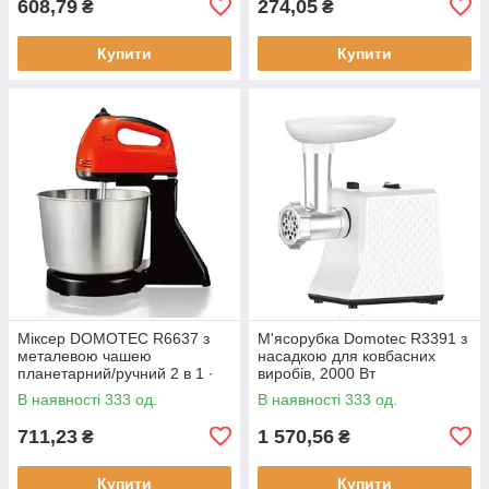
608,79
274,05
₴
₴
Купити
Купити
Міксер DOMOTEC R6637 з
М'ясорубка Domotec R3391 з
металевою чашею
насадкою для ковбасних
планетарний/ручний 2 в 1 ∙
виробів, 2000 Вт
Червоний/білий/
В наявності 333 од.
В наявності 333 од.
помаранчевий
711,23
1 570,56
₴
₴
Купити
Купити