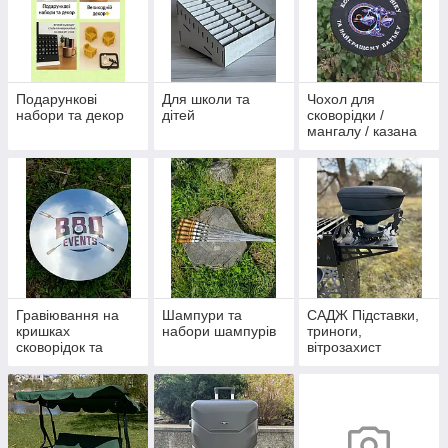
Подарункові
Для школи та
Чохол для
набори та декор
дітей
сковорідки /
мангалу / казана
Гравіювання на
Шампури та
САДЖ Підставки,
кришках
набори шампурів
триноги,
сковорідок та
вітрозахист
казанів