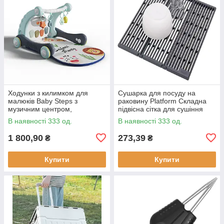
Ходунки з килимком для
Сушарка для посуду на
малюків Baby Steps з
раковину Platform Складна
музичним центром,
підвісна сітка для сушіння
бізабордом, піаніно та
В наявності 333 од.
В наявності 333 од.
Bluetooth підключенням +
пульт ДК
1 800,90
273,39
₴
₴
Купити
Купити