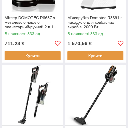
Міксер DOMOTEC R6637 з
М'ясорубка Domotec R3391 з
металевою чашею
насадкою для ковбасних
планетарний/ручний 2 в 1 ∙
виробів, 2000 Вт
Червоний/білий/
В наявності 333 од.
В наявності 333 од.
помаранчевий
711,23
1 570,56
₴
₴
Купити
Купити