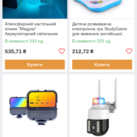
Атмосферний настільний
Дитяча розвиваюча
нічник "Медуза" ∙
електронна гра StudyGame
Акумуляторний світильник
для вивчення англійської
мови · Інтерактивний
В наявності 333 од.
В наявності 333 од.
комп'ютер для дитини
535,71
212,72
₴
₴
Купити
Купити