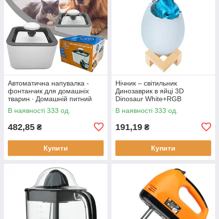
Автоматична напувалка -
Нічник – світильник
фонтанчик для домашніх
Динозаврик в яйці 3D
тварин ∙ Домашній питний
Dinosaur White+RGB
фонтан із чашею для котів та
Настільна акумуляторна LED
В наявності 333 од.
В наявності 333 од.
собак Pet Water FOUNTAIN
лампа з пультом ДУ
482,85
191,19
₴
₴
Купити
Купити