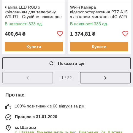
Лампа LED RGB з
Wi-Fi Камера
кріпленням для телефону
відеоспостереження PTZ A15
WR-R1 ∙ Студійне накамерне
з ліхтарем-мигалкою 4G WiFi
світло 3000-7000K
Вулична відеокамера з
В наявності 333 од.
В наявності 333 од.
керуванням від телефону,
нічним
400,64
1 374,81
₴
₴
Купити
Купити
Показати ще
1
/ 32
Про нас
100% позитивних з 66 відгуків за рік
Працює з 31.01.2020
м. Шатава
с. Шатава, Дунаєвецький р- вул. Лікарняна, 7а, Шатава,