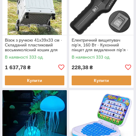
Візок з ручкою 41х39х33 см ·
Електричний вищипувач
Складаний пластиковий
пір'я, 160 Вт · Кухонний
восьмиколісний кошик для
пінцет для видалення пір'я ·
продуктів
Інструмент - щипці для
В наявності 333 од.
В наявності 333 од.
ощипування птиці
1 637,78
228,38
₴
₴
Купити
Купити