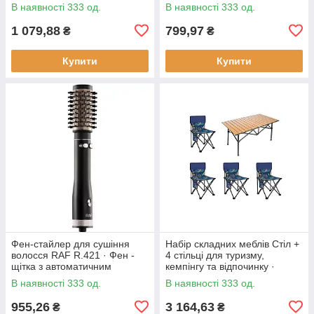
930 Вт
регулюванням температури
В наявності 333 од.
В наявності 333 од.
смаження, 1800 Вт
1 079,88
799,97
₴
₴
Купити
Купити
Фен-стайлер для сушіння
Набір складних меблів Стіл +
волосся RAF R.421 · Фен -
4 стільці для туризму,
щітка з автоматичним
кемпінгу та відпочинку ·
обертанням насадок, 1000 Вт
Металевий каркас
В наявності 333 од.
В наявності 333 од.
955,26
3 164,63
₴
₴