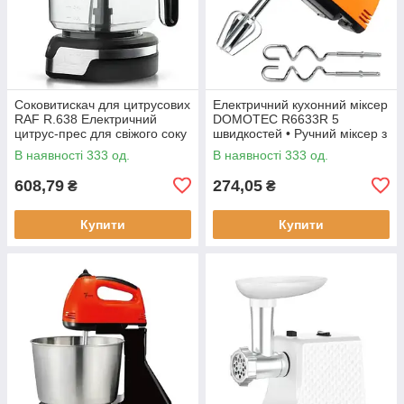
Соковитискач для цитрусових
Електричний кухонний міксер
RAF R.638 Електричний
DOMOTEC R6633R 5
цитрус-прес для свіжого соку
швидкостей • Ручний міксер з
насадками для збивання та
В наявності 333 од.
В наявності 333 од.
замішування тіста
608,79
274,05
₴
₴
Купити
Купити