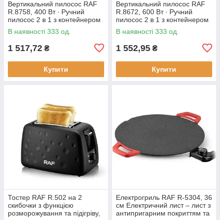
Вертикальний пилосос RAF
Вертикальний пилосос RAF
R.8758, 400 Вт ∙ Ручний
R.8672, 600 Вт ∙ Ручний
пилосос 2 в 1 з контейнером
пилосос 2 в 1 з контейнером
В наявності 333 од.
В наявності 333 од.
1 517,72
1 552,95
₴
₴
Купити
Купити
Тостер RAF R.502 на 2
Електрогриль RAF R-5304, 36
скибочки з функцією
см Електричний лист – лист з
розморожування та підігріву,
антипригарним покриттям та