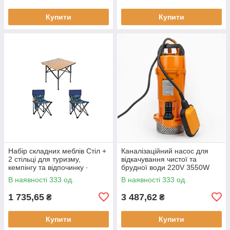
Купити
Купити
Набір складних меблів Стіл +
Каналізаційний насос для
2 стільці для туризму,
відкачування чистої та
кемпінгу та відпочинку ·
брудної води 220V 3550W
Металевий каркас
В наявності 333 од.
В наявності 333 од.
1 735,65
3 487,62
₴
₴
Купити
Купити