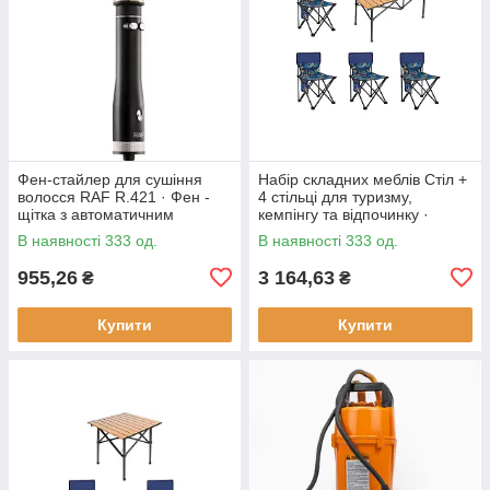
Фен-стайлер для сушіння
Набір складних меблів Стіл +
волосся RAF R.421 · Фен -
4 стільці для туризму,
щітка з автоматичним
кемпінгу та відпочинку ·
обертанням насадок, 1000 Вт
Металевий каркас
В наявності 333 од.
В наявності 333 од.
955,26
3 164,63
₴
₴
Купити
Купити