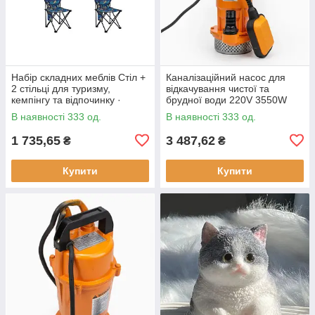
Набір складних меблів Стіл +
Каналізаційний насос для
2 стільці для туризму,
відкачування чистої та
кемпінгу та відпочинку ·
брудної води 220V 3550W
Металевий каркас
В наявності 333 од.
В наявності 333 од.
1 735,65
3 487,62
₴
₴
Купити
Купити