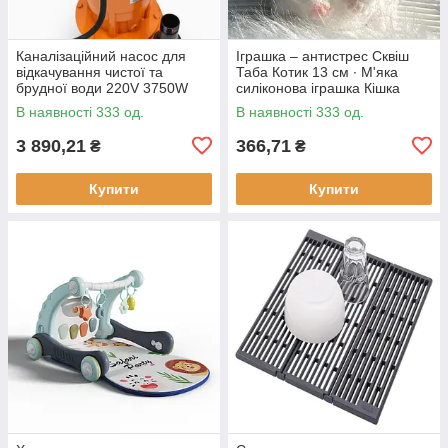
Каналізаційний насос для
Іграшка – антистрес Сквіш
відкачування чистої та
Таба Котик 13 см ∙ М'яка
брудної води 220V 3750W
силіконова іграшка Кішка
В наявності 333 од.
В наявності 333 од.
3 890,21
366,71
₴
₴
Купити
Купити