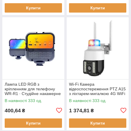
Купити
Купити
Лампа LED RGB з
Wi-Fi Камера
кріпленням для телефону
відеоспостереження PTZ A15
WR-R1 ∙ Студійне накамерне
з ліхтарем-мигалкою 4G WiFi
світло 3000-7000K
Вулична відеокамера з
В наявності 333 од.
В наявності 333 од.
керуванням від телефону,
нічним
400,64
1 374,81
₴
₴
Купити
Купити