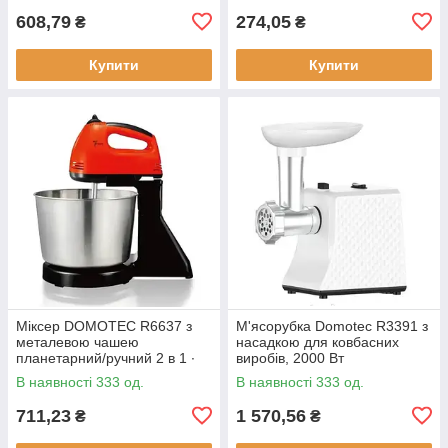
608,79
274,05
₴
₴
Купити
Купити
Міксер DOMOTEC R6637 з
М'ясорубка Domotec R3391 з
металевою чашею
насадкою для ковбасних
планетарний/ручний 2 в 1 ∙
виробів, 2000 Вт
Червоний/білий/
В наявності 333 од.
В наявності 333 од.
помаранчевий
711,23
1 570,56
₴
₴