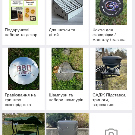
Подарункові
Для школи та
Чохол для
набори та декор
дітей
сковорідки /
мангалу / казана
Гравіювання на
Шампури та
САДЖ Підставки,
кришках
набори шампурів
триноги,
сковорідок та
вітрозахист
казанів