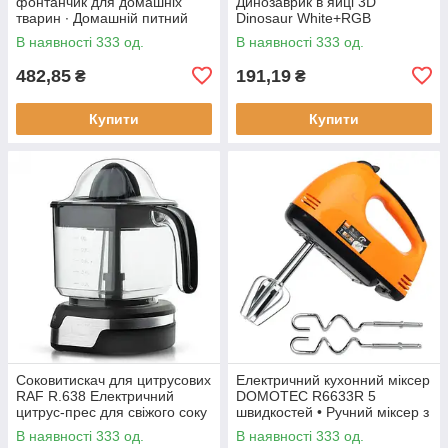
фонтанчик для домашніх
Динозаврик в яйці 3D
тварин ∙ Домашній питний
Dinosaur White+RGB
фонтан із чашею для котів та
Настільна акумуляторна LED
В наявності 333 од.
В наявності 333 од.
собак Pet Water FOUNTAIN
лампа з пультом ДУ
482,85
191,19
₴
₴
Купити
Купити
Соковитискач для цитрусових
Електричний кухонний міксер
RAF R.638 Електричний
DOMOTEC R6633R 5
цитрус-прес для свіжого соку
швидкостей • Ручний міксер з
насадками для збивання та
В наявності 333 од.
В наявності 333 од.
замішування тіста