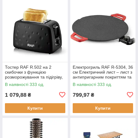
Тостер RAF R.502 на 2
Електрогриль RAF R-5304, 36
скибочки з функцією
см Електричний лист – лист з
розморожування та підігріву,
антипригарним покриттям та
930 Вт
регулюванням температури
В наявності 333 од.
В наявності 333 од.
смаження, 1800 Вт
1 079,88
799,97
₴
₴
Купити
Купити