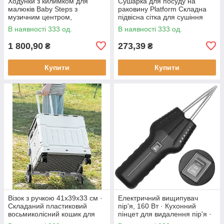
Ходунки з килимком для
Сушарка для посуду на
малюків Baby Steps з
раковину Platform Складна
музичним центром,
підвісна сітка для сушіння
бізабордом, піаніно та
В наявності 333 од.
В наявності 333 од.
Bluetooth підключенням +
пульт ДК
1 800,90
273,39
₴
₴
Купити
Купити
Візок з ручкою 41х39х33 см ·
Електричний вищипувач
Складаний пластиковий
пір'я, 160 Вт · Кухонний
восьмиколісний кошик для
пінцет для видалення пір'я ·
продуктів
Інструмент - щипці для