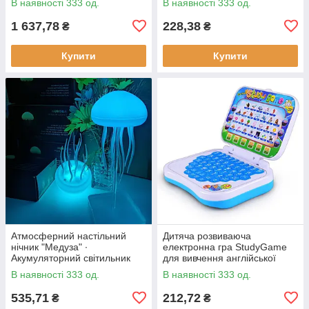
В наявності 333 од.
В наявності 333 од.
ощипування птиці
1 637,78
228,38
₴
₴
Купити
Купити
Атмосферний настільний
Дитяча розвиваюча
нічник "Медуза" ∙
електронна гра StudyGame
Акумуляторний світильник
для вивчення англійської
мови · Інтерактивний
В наявності 333 од.
В наявності 333 од.
комп'ютер для дитини
535,71
212,72
₴
₴