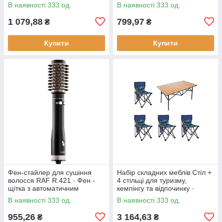
930 Вт
регулюванням температури
В наявності 333 од.
В наявності 333 од.
смаження, 1800 Вт
1 079,88
799,97
₴
₴
Купити
Купити
Фен-стайлер для сушіння
Набір складних меблів Стіл +
волосся RAF R.421 · Фен -
4 стільці для туризму,
щітка з автоматичним
кемпінгу та відпочинку ·
обертанням насадок, 1000 Вт
Металевий каркас
В наявності 333 од.
В наявності 333 од.
955,26
3 164,63
₴
₴