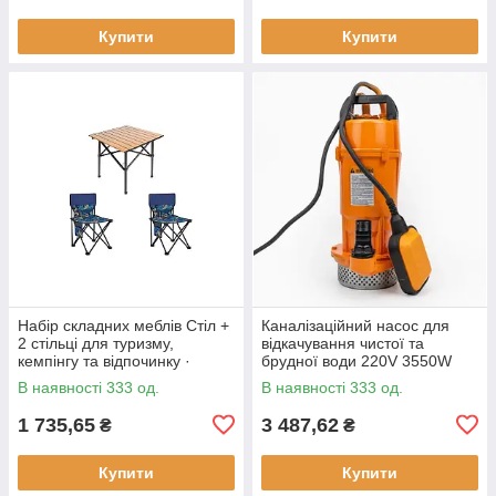
Купити
Купити
Набір складних меблів Стіл +
Каналізаційний насос для
2 стільці для туризму,
відкачування чистої та
кемпінгу та відпочинку ·
брудної води 220V 3550W
Металевий каркас
В наявності 333 од.
В наявності 333 од.
1 735,65
3 487,62
₴
₴
Купити
Купити