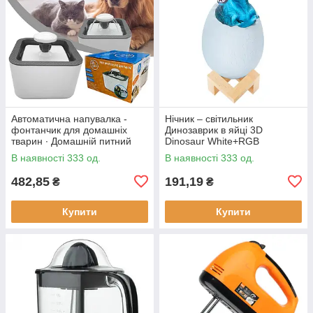
Автоматична напувалка -
Нічник – світильник
фонтанчик для домашніх
Динозаврик в яйці 3D
тварин ∙ Домашній питний
Dinosaur White+RGB
фонтан із чашею для котів та
Настільна акумуляторна LED
В наявності 333 од.
В наявності 333 од.
собак Pet Water FOUNTAIN
лампа з пультом ДУ
482,85
191,19
₴
₴
Купити
Купити