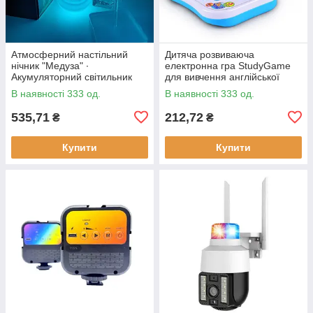
Атмосферний настільний
Дитяча розвиваюча
нічник "Медуза" ∙
електронна гра StudyGame
Акумуляторний світильник
для вивчення англійської
мови · Інтерактивний
В наявності 333 од.
В наявності 333 од.
комп'ютер для дитини
535,71
212,72
₴
₴
Купити
Купити