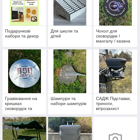
Подарункові
Для школи та
Чохол для
набори та декор
дітей
сковорідки /
мангалу / казана
Гравіювання на
Шампури та
САДЖ Підставки,
кришках
набори шампурів
триноги,
сковорідок та
вітрозахист
казанів