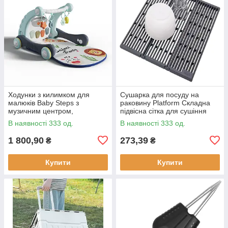
Ходунки з килимком для
Сушарка для посуду на
малюків Baby Steps з
раковину Platform Складна
музичним центром,
підвісна сітка для сушіння
бізабордом, піаніно та
В наявності 333 од.
В наявності 333 од.
Bluetooth підключенням +
пульт ДК
1 800,90
273,39
₴
₴
Купити
Купити