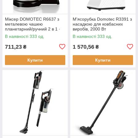
Міксер DOMOTEC R6637 з
М'ясорубка Domotec R3391 з
металевою чашею
насадкою для ковбасних
планетарний/ручний 2 в 1 ∙
виробів, 2000 Вт
Червоний/білий/
В наявності 333 од.
В наявності 333 од.
помаранчевий
711,23
1 570,56
₴
₴
Купити
Купити