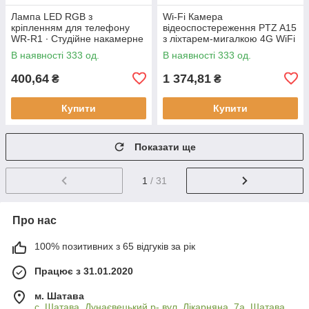
Лампа LED RGB з
Wi-Fi Камера
кріпленням для телефону
відеоспостереження PTZ A15
WR-R1 ∙ Студійне накамерне
з ліхтарем-мигалкою 4G WiFi
світло 3000-7000K
Вулична відеокамера з
В наявності 333 од.
В наявності 333 од.
керуванням від телефону,
нічним
400,64
1 374,81
₴
₴
Купити
Купити
Показати ще
1
/ 31
Про нас
100% позитивних з 65 відгуків за рік
Працює з 31.01.2020
м. Шатава
с. Шатава, Дунаєвецький р- вул. Лікарняна, 7а, Шатава,