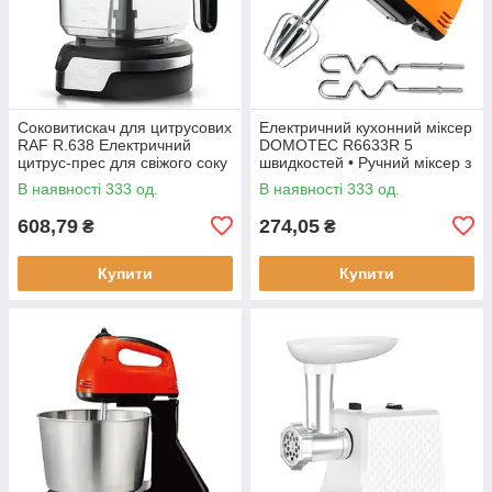
Соковитискач для цитрусових
Електричний кухонний міксер
RAF R.638 Електричний
DOMOTEC R6633R 5
цитрус-прес для свіжого соку
швидкостей • Ручний міксер з
насадками для збивання та
В наявності 333 од.
В наявності 333 од.
замішування тіста
608,79
274,05
₴
₴
Купити
Купити