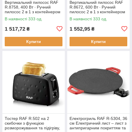
Вертикальний пилосос RAF
Вертикальний пилосос RAF
R.8758, 400 Вт ∙ Ручний
R.8672, 600 Вт ∙ Ручний
пилосос 2 в 1 з контейнером
пилосос 2 в 1 з контейнером
В наявності 333 од.
В наявності 333 од.
1 517,72
1 552,95
₴
₴
Купити
Купити
Тостер RAF R.502 на 2
Електрогриль RAF R-5304, 36
скибочки з функцією
см Електричний лист – лист з
розморожування та підігріву,
антипригарним покриттям та