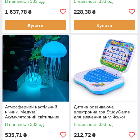
В наявності 333 од.
В наявності 333 од.
ощипування птиці
1 637,78
228,38
₴
₴
Купити
Купити
Атмосферний настільний
Дитяча розвиваюча
нічник "Медуза" ∙
електронна гра StudyGame
Акумуляторний світильник
для вивчення англійської
мови · Інтерактивний
В наявності 333 од.
В наявності 333 од.
комп'ютер для дитини
535,71
212,72
₴
₴