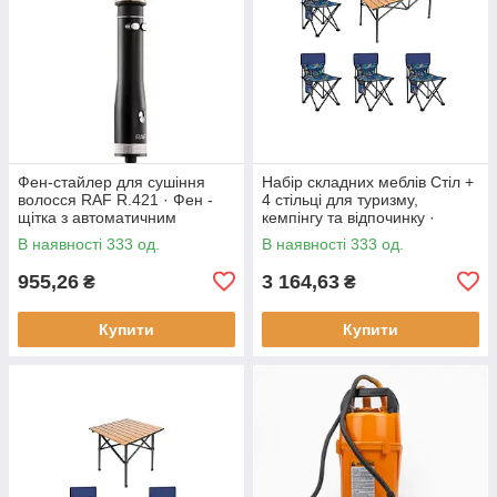
Фен-стайлер для сушіння
Набір складних меблів Стіл +
волосся RAF R.421 · Фен -
4 стільці для туризму,
щітка з автоматичним
кемпінгу та відпочинку ·
обертанням насадок, 1000 Вт
Металевий каркас
В наявності 333 од.
В наявності 333 од.
955,26
3 164,63
₴
₴
Купити
Купити