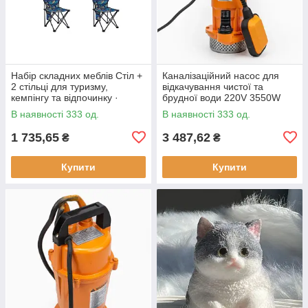
Набір складних меблів Стіл +
Каналізаційний насос для
2 стільці для туризму,
відкачування чистої та
кемпінгу та відпочинку ·
брудної води 220V 3550W
Металевий каркас
В наявності 333 од.
В наявності 333 од.
1 735,65
3 487,62
₴
₴
Купити
Купити