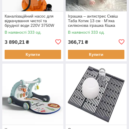
Каналізаційний насос для
Іграшка – антистрес Сквіш
відкачування чистої та
Таба Котик 13 см ∙ М'яка
брудної води 220V 3750W
силіконова іграшка Кішка
В наявності 333 од.
В наявності 333 од.
3 890,21
366,71
₴
₴
Купити
Купити