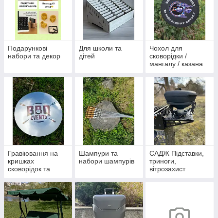
Подарункові
Для школи та
Чохол для
набори та декор
дітей
сковорідки /
мангалу / казана
Гравіювання на
Шампури та
САДЖ Підставки,
кришках
набори шампурів
триноги,
сковорідок та
вітрозахист
казанів