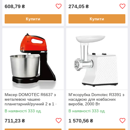
608,79
274,05
₴
₴
Купити
Купити
Міксер DOMOTEC R6637 з
М'ясорубка Domotec R3391 з
металевою чашею
насадкою для ковбасних
планетарний/ручний 2 в 1 ∙
виробів, 2000 Вт
Червоний/білий/
В наявності 333 од.
В наявності 333 од.
помаранчевий
711,23
1 570,56
₴
₴