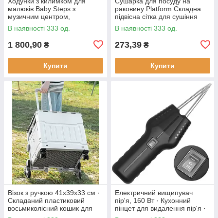
Ходунки з килимком для
Сушарка для посуду на
малюків Baby Steps з
раковину Platform Складна
музичним центром,
підвісна сітка для сушіння
бізабордом, піаніно та
В наявності 333 од.
В наявності 333 од.
Bluetooth підключенням +
пульт ДК
1 800,90
273,39
₴
₴
Купити
Купити
Візок з ручкою 41х39х33 см ·
Електричний вищипувач
Складаний пластиковий
пір'я, 160 Вт · Кухонний
восьмиколісний кошик для
пінцет для видалення пір'я ·
продуктів
Інструмент - щипці для