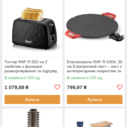
Тостер RAF R.502 на 2
Електрогриль RAF R-5304, 36
скибочки з функцією
см Електричний лист – лист з
розморожування та підігріву,
антипригарним покриттям та
930 Вт
регулюванням температури
В наявності 333 од.
В наявності 333 од.
смаження, 1800 Вт
1 079,88
799,97
₴
₴
Купити
Купити