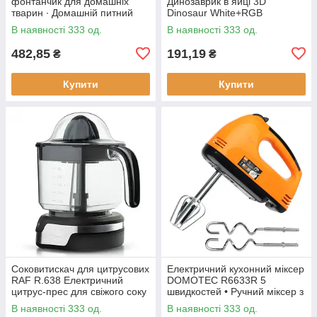
фонтанчик для домашніх
Динозаврик в яйці 3D
тварин ∙ Домашній питний
Dinosaur White+RGB
фонтан із чашею для котів та
Настільна акумуляторна LED
В наявності 333 од.
В наявності 333 од.
собак Pet Water FOUNTAIN
лампа з пультом ДУ
482,85
191,19
₴
₴
Купити
Купити
Соковитискач для цитрусових
Електричний кухонний міксер
RAF R.638 Електричний
DOMOTEC R6633R 5
цитрус-прес для свіжого соку
швидкостей • Ручний міксер з
насадками для збивання та
В наявності 333 од.
В наявності 333 од.
замішування тіста