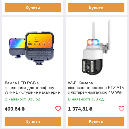
Купити
Купити
Лампа LED RGB з
Wi-Fi Камера
кріпленням для телефону
відеоспостереження PTZ A15
WR-R1 ∙ Студійне накамерне
з ліхтарем-мигалкою 4G WiFi
світло 3000-7000K
Вулична відеокамера з
В наявності 333 од.
В наявності 333 од.
керуванням від телефону,
нічним
400,64
1 374,81
₴
₴
Купити
Купити