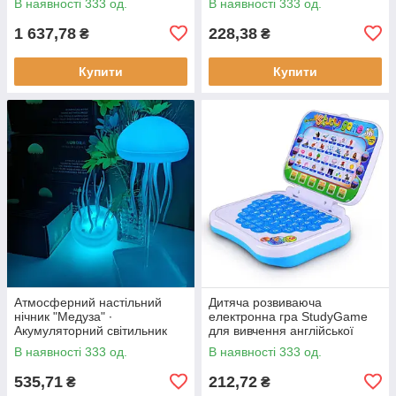
В наявності 333 од.
В наявності 333 од.
ощипування птиці
1 637,78
228,38
₴
₴
Купити
Купити
Атмосферний настільний
Дитяча розвиваюча
нічник "Медуза" ∙
електронна гра StudyGame
Акумуляторний світильник
для вивчення англійської
мови · Інтерактивний
В наявності 333 од.
В наявності 333 од.
комп'ютер для дитини
535,71
212,72
₴
₴