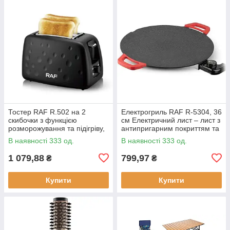
Тостер RAF R.502 на 2
Електрогриль RAF R-5304, 36
скибочки з функцією
см Електричний лист – лист з
розморожування та підігріву,
антипригарним покриттям та
930 Вт
регулюванням температури
В наявності 333 од.
В наявності 333 од.
смаження, 1800 Вт
1 079,88
799,97
₴
₴
Купити
Купити