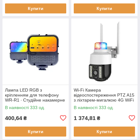
Купити
Купити
Лампа LED RGB з
Wi-Fi Камера
кріпленням для телефону
відеоспостереження PTZ A15
WR-R1 ∙ Студійне накамерне
з ліхтарем-мигалкою 4G WiFi
світло 3000-7000K
Вулична відеокамера з
В наявності 333 од.
В наявності 333 од.
керуванням від телефону,
нічним
400,64
1 374,81
₴
₴
Купити
Купити