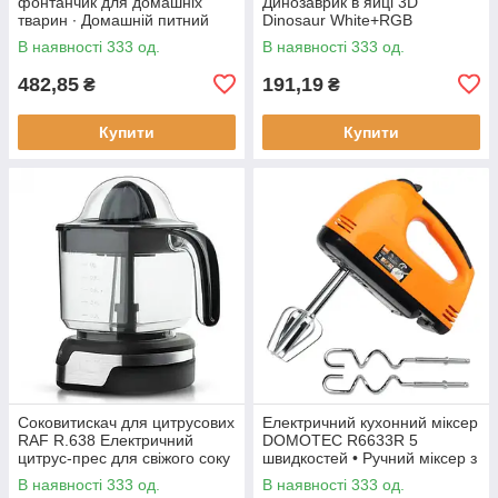
фонтанчик для домашніх
Динозаврик в яйці 3D
тварин ∙ Домашній питний
Dinosaur White+RGB
фонтан із чашею для котів та
Настільна акумуляторна LED
В наявності 333 од.
В наявності 333 од.
собак Pet Water FOUNTAIN
лампа з пультом ДУ
482,85
191,19
₴
₴
Купити
Купити
Соковитискач для цитрусових
Електричний кухонний міксер
RAF R.638 Електричний
DOMOTEC R6633R 5
цитрус-прес для свіжого соку
швидкостей • Ручний міксер з
насадками для збивання та
В наявності 333 од.
В наявності 333 од.
замішування тіста