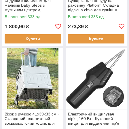
Ходунки з килимком для
Сушарка для посуду на
малюків Baby Steps з
раковину Platform Складна
музичним центром,
підвісна сітка для сушіння
бізабордом, піаніно та
В наявності 333 од.
В наявності 333 од.
Bluetooth підключенням +
пульт ДК
1 800,90
273,39
₴
₴
Купити
Купити
Візок з ручкою 41х39х33 см ·
Електричний вищипувач
Складаний пластиковий
пір'я, 160 Вт · Кухонний
восьмиколісний кошик для
пінцет для видалення пір'я ·
продуктів
Інструмент - щипці для