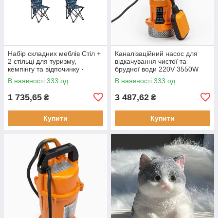
Набір складних меблів Стіл +
Каналізаційний насос для
2 стільці для туризму,
відкачування чистої та
кемпінгу та відпочинку ·
брудної води 220V 3550W
Металевий каркас
В наявності 333 од.
В наявності 333 од.
1 735,65
3 487,62
₴
₴
Купити
Купити