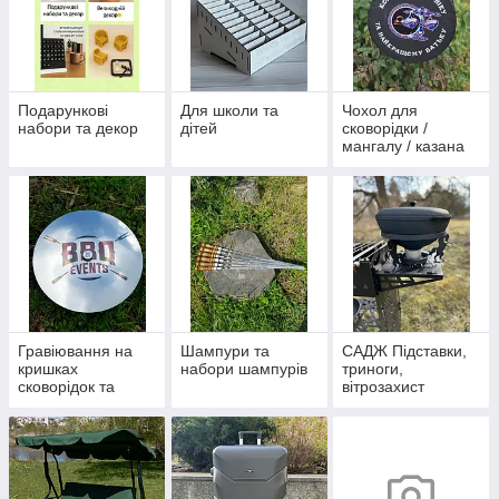
Подарункові
Для школи та
Чохол для
набори та декор
дітей
сковорідки /
мангалу / казана
Гравіювання на
Шампури та
САДЖ Підставки,
кришках
набори шампурів
триноги,
сковорідок та
вітрозахист
казанів