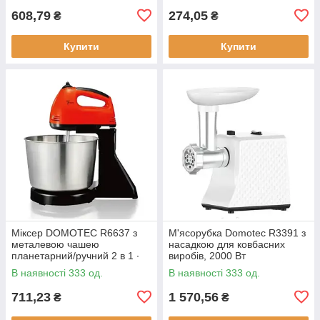
608,79
274,05
₴
₴
Купити
Купити
Міксер DOMOTEC R6637 з
М'ясорубка Domotec R3391 з
металевою чашею
насадкою для ковбасних
планетарний/ручний 2 в 1 ∙
виробів, 2000 Вт
Червоний/білий/
В наявності 333 од.
В наявності 333 од.
помаранчевий
711,23
1 570,56
₴
₴