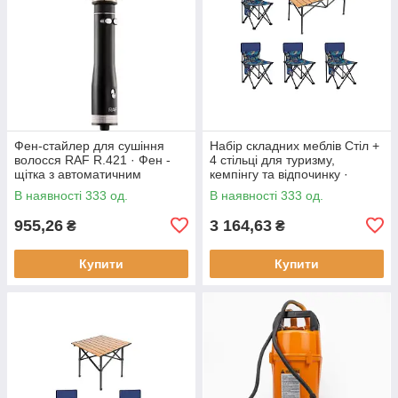
Фен-стайлер для сушіння
Набір складних меблів Стіл +
волосся RAF R.421 · Фен -
4 стільці для туризму,
щітка з автоматичним
кемпінгу та відпочинку ·
обертанням насадок, 1000 Вт
Металевий каркас
В наявності 333 од.
В наявності 333 од.
955,26
3 164,63
₴
₴
Купити
Купити