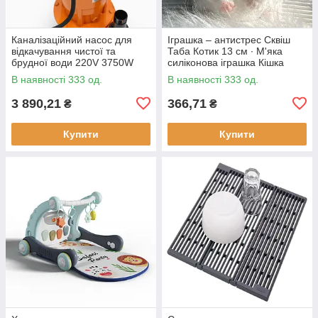
Каналізаційний насос для
Іграшка – антистрес Сквіш
відкачування чистої та
Таба Котик 13 см ∙ М'яка
брудної води 220V 3750W
силіконова іграшка Кішка
В наявності 333 од.
В наявності 333 од.
3 890,21
366,71
₴
₴
Купити
Купити