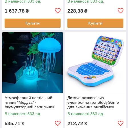
В наявності 333 од.
В наявності 333 од.
ощипування птиці
1 637,78
228,38
₴
₴
Купити
Купити
Атмосферний настільний
Дитяча розвиваюча
нічник "Медуза" ∙
електронна гра StudyGame
Акумуляторний світильник
для вивчення англійської
мови · Інтерактивний
В наявності 333 од.
В наявності 333 од.
комп'ютер для дитини
535,71
212,72
₴
₴