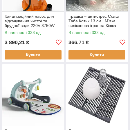
Каналізаційний насос для
Іграшка – антистрес Сквіш
відкачування чистої та
Таба Котик 13 см ∙ М'яка
брудної води 220V 3750W
силіконова іграшка Кішка
В наявності 333 од.
В наявності 333 од.
3 890,21
366,71
₴
₴
Купити
Купити