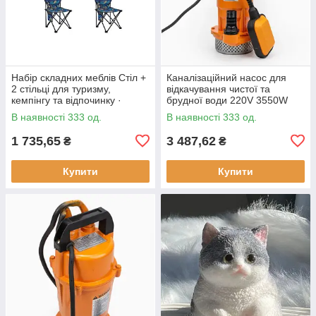
Набір складних меблів Стіл +
Каналізаційний насос для
2 стільці для туризму,
відкачування чистої та
кемпінгу та відпочинку ·
брудної води 220V 3550W
Металевий каркас
В наявності 333 од.
В наявності 333 од.
1 735,65
3 487,62
₴
₴
Купити
Купити