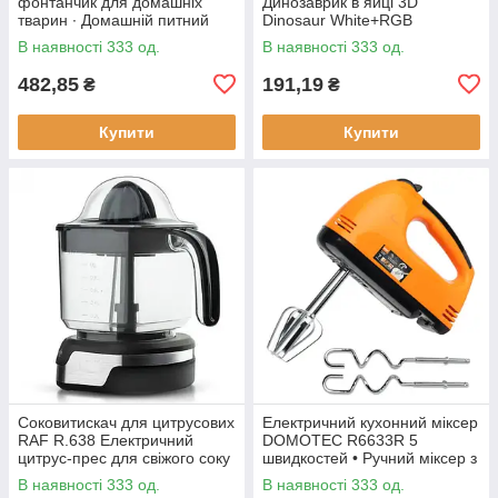
фонтанчик для домашніх
Динозаврик в яйці 3D
тварин ∙ Домашній питний
Dinosaur White+RGB
фонтан із чашею для котів та
Настільна акумуляторна LED
В наявності 333 од.
В наявності 333 од.
собак Pet Water FOUNTAIN
лампа з пультом ДУ
482,85
191,19
₴
₴
Купити
Купити
Соковитискач для цитрусових
Електричний кухонний міксер
RAF R.638 Електричний
DOMOTEC R6633R 5
цитрус-прес для свіжого соку
швидкостей • Ручний міксер з
насадками для збивання та
В наявності 333 од.
В наявності 333 од.
замішування тіста