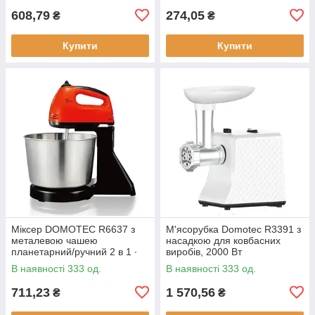
608,79
274,05
₴
₴
Купити
Купити
Міксер DOMOTEC R6637 з
М'ясорубка Domotec R3391 з
металевою чашею
насадкою для ковбасних
планетарний/ручний 2 в 1 ∙
виробів, 2000 Вт
Червоний/білий/
В наявності 333 од.
В наявності 333 од.
помаранчевий
711,23
1 570,56
₴
₴