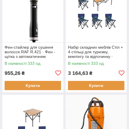
Фен-стайлер для сушіння
Набір складних меблів Стіл +
волосся RAF R.421 · Фен -
4 стільці для туризму,
щітка з автоматичним
кемпінгу та відпочинку ·
обертанням насадок, 1000 Вт
Металевий каркас
В наявності 333 од.
В наявності 333 од.
955,26
3 164,63
₴
₴
Купити
Купити