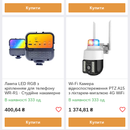
Купити
Купити
Лампа LED RGB з
Wi-Fi Камера
кріпленням для телефону
відеоспостереження PTZ A15
WR-R1 ∙ Студійне накамерне
з ліхтарем-мигалкою 4G WiFi
світло 3000-7000K
Вулична відеокамера з
В наявності 333 од.
В наявності 333 од.
керуванням від телефону,
нічним
400,64
1 374,81
₴
₴
Купити
Купити