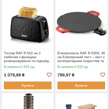
Тостер RAF R.502 на 2
Електрогриль RAF R-5304, 36
скибочки з функцією
см Електричний лист – лист з
розморожування та підігріву,
антипригарним покриттям та
930 Вт
регулюванням температури
В наявності 333 од.
В наявності 333 од.
смаження, 1800 Вт
1 079,88
799,97
₴
₴
Купити
Купити