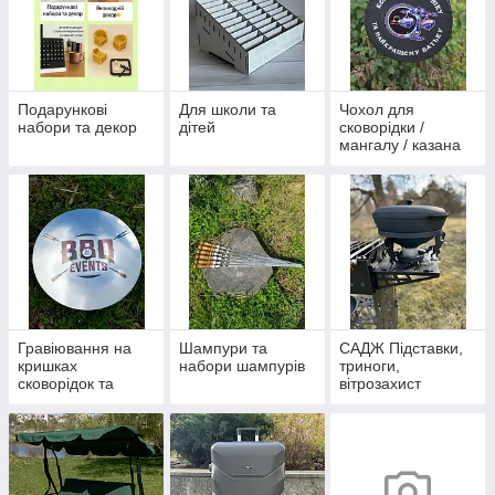
Подарункові
Для школи та
Чохол для
набори та декор
дітей
сковорідки /
мангалу / казана
Гравіювання на
Шампури та
САДЖ Підставки,
кришках
набори шампурів
триноги,
сковорідок та
вітрозахист
казанів