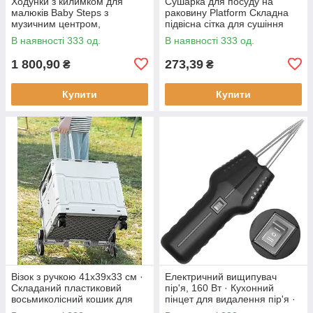
Ходунки з килимком для
Сушарка для посуду на
малюків Baby Steps з
раковину Platform Складна
музичним центром,
підвісна сітка для сушіння
бізабордом, піаніно та
В наявності 333 од.
В наявності 333 од.
Bluetooth підключенням +
пульт ДК
1 800,90
273,39
₴
₴
Купити
Купити
Візок з ручкою 41х39х33 см ·
Електричний вищипувач
Складаний пластиковий
пір'я, 160 Вт · Кухонний
восьмиколісний кошик для
пінцет для видалення пір'я ·
продуктів
Інструмент - щипці для