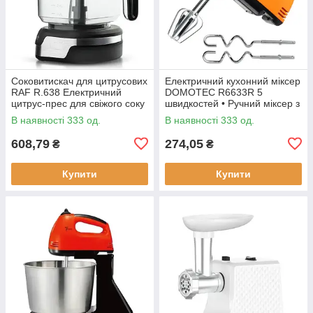
Соковитискач для цитрусових
Електричний кухонний міксер
RAF R.638 Електричний
DOMOTEC R6633R 5
цитрус-прес для свіжого соку
швидкостей • Ручний міксер з
насадками для збивання та
В наявності 333 од.
В наявності 333 од.
замішування тіста
608,79
274,05
₴
₴
Купити
Купити