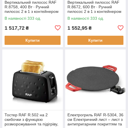
Вертикальний пилосос RAF
Вертикальний пилосос RAF
R.8758, 400 Вт ∙ Ручний
R.8672, 600 Вт ∙ Ручний
пилосос 2 в 1 з контейнером
пилосос 2 в 1 з контейнером
В наявності 333 од.
В наявності 333 од.
1 517,72
1 552,95
₴
₴
Купити
Купити
Тостер RAF R.502 на 2
Електрогриль RAF R-5304, 36
скибочки з функцією
см Електричний лист – лист з
розморожування та підігріву,
антипригарним покриттям та