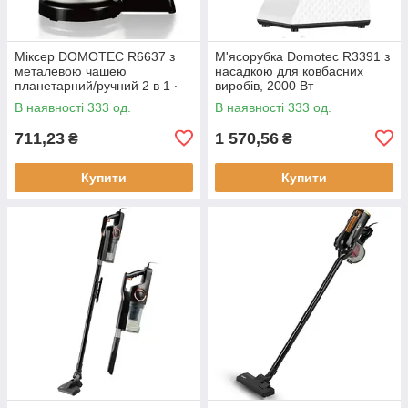
Міксер DOMOTEC R6637 з
М'ясорубка Domotec R3391 з
металевою чашею
насадкою для ковбасних
планетарний/ручний 2 в 1 ∙
виробів, 2000 Вт
Червоний/білий/
В наявності 333 од.
В наявності 333 од.
помаранчевий
711,23
1 570,56
₴
₴
Купити
Купити