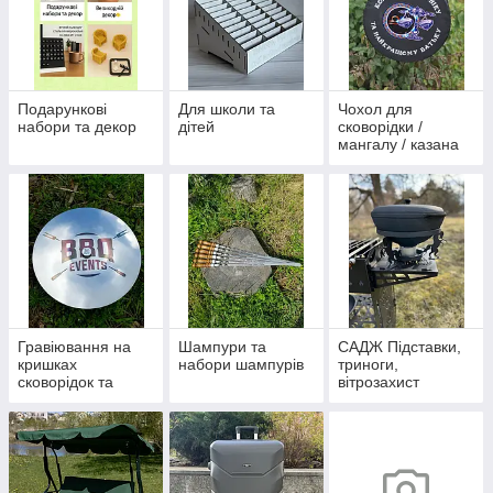
Подарункові
Для школи та
Чохол для
набори та декор
дітей
сковорідки /
мангалу / казана
Гравіювання на
Шампури та
САДЖ Підставки,
кришках
набори шампурів
триноги,
сковорідок та
вітрозахист
казанів