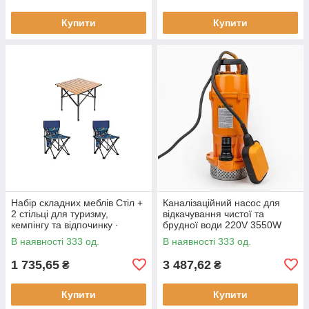
Купити
Купити
Набір складних меблів Стіл +
Каналізаційний насос для
2 стільці для туризму,
відкачування чистої та
кемпінгу та відпочинку ·
брудної води 220V 3550W
Металевий каркас
В наявності 333 од.
В наявності 333 од.
1 735,65
3 487,62
₴
₴
Купити
Купити