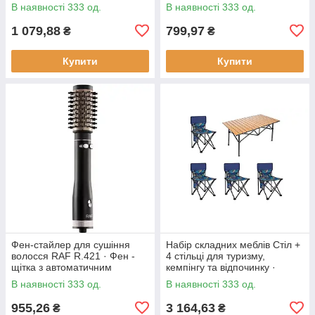
930 Вт
регулюванням температури
В наявності 333 од.
В наявності 333 од.
смаження, 1800 Вт
1 079,88
799,97
₴
₴
Купити
Купити
Фен-стайлер для сушіння
Набір складних меблів Стіл +
волосся RAF R.421 · Фен -
4 стільці для туризму,
щітка з автоматичним
кемпінгу та відпочинку ·
обертанням насадок, 1000 Вт
Металевий каркас
В наявності 333 од.
В наявності 333 од.
955,26
3 164,63
₴
₴