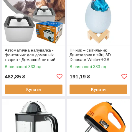
Автоматична напувалка -
Нічник – світильник
фонтанчик для домашніх
Динозаврик в яйці 3D
тварин ∙ Домашній питний
Dinosaur White+RGB
фонтан із чашею для котів та
Настільна акумуляторна LED
В наявності 333 од.
В наявності 333 од.
собак Pet Water FOUNTAIN
лампа з пультом ДУ
482,85
191,19
₴
₴
Купити
Купити