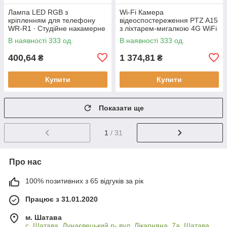
Лампа LED RGB з
Wi-Fi Камера
кріпленням для телефону
відеоспостереження PTZ A15
WR-R1 ∙ Студійне накамерне
з ліхтарем-мигалкою 4G WiFi
світло 3000-7000K
Вулична відеокамера з
В наявності 333 од.
В наявності 333 од.
керуванням від телефону,
нічним
400,64
1 374,81
₴
₴
Купити
Купити
Показати ще
1
/ 31
Про нас
100% позитивних з 65 відгуків за рік
Працює з 31.01.2020
м. Шатава
с. Шатава, Дунаєвецький р- вул. Лікарняна, 7а, Шатава,