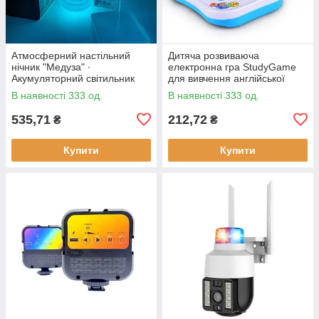
Атмосферний настільний
Дитяча розвиваюча
нічник "Медуза" ∙
електронна гра StudyGame
Акумуляторний світильник
для вивчення англійської
мови · Інтерактивний
В наявності 333 од.
В наявності 333 од.
комп'ютер для дитини
535,71
212,72
₴
₴
Купити
Купити