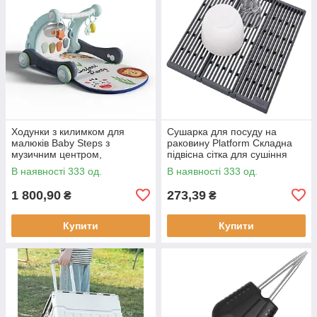
Ходунки з килимком для
Сушарка для посуду на
малюків Baby Steps з
раковину Platform Складна
музичним центром,
підвісна сітка для сушіння
бізабордом, піаніно та
В наявності 333 од.
В наявності 333 од.
Bluetooth підключенням +
пульт ДК
1 800,90
273,39
₴
₴
Купити
Купити