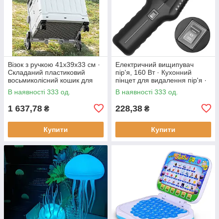
Візок з ручкою 41х39х33 см ·
Електричний вищипувач
Складаний пластиковий
пір'я, 160 Вт · Кухонний
восьмиколісний кошик для
пінцет для видалення пір'я ·
продуктів
Інструмент - щипці для
В наявності 333 од.
В наявності 333 од.
ощипування птиці
1 637,78
228,38
₴
₴
Купити
Купити