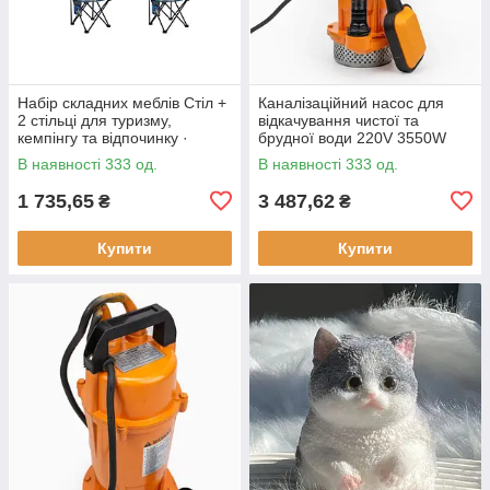
Набір складних меблів Стіл +
Каналізаційний насос для
2 стільці для туризму,
відкачування чистої та
кемпінгу та відпочинку ·
брудної води 220V 3550W
Металевий каркас
В наявності 333 од.
В наявності 333 од.
1 735,65
3 487,62
₴
₴
Купити
Купити