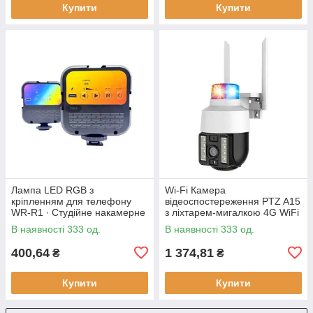
Купити
Купити
Лампа LED RGB з
Wi-Fi Камера
кріпленням для телефону
відеоспостереження PTZ A15
WR-R1 ∙ Студійне накамерне
з ліхтарем-мигалкою 4G WiFi
світло 3000-7000K
Вулична відеокамера з
В наявності 333 од.
В наявності 333 од.
керуванням від телефону,
нічним
400,64
1 374,81
₴
₴
Купити
Купити