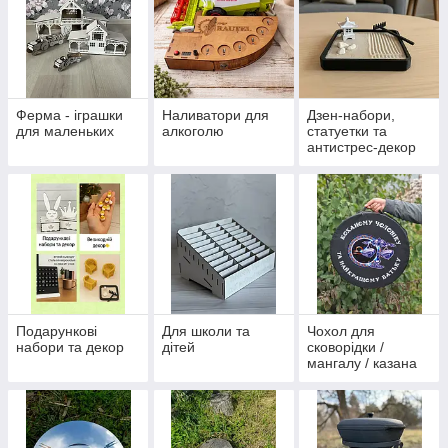
Ферма - іграшки
Наливатори для
Дзен-набори,
для маленьких
алкоголю
статуетки та
антистрес-декор
Подарункові
Для школи та
Чохол для
набори та декор
дітей
сковорідки /
мангалу / казана