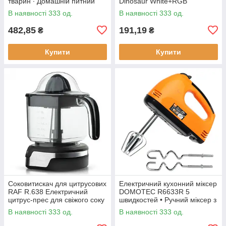
тварин ∙ Домашній питний
Dinosaur White+RGB
фонтан із чашею для котів та
Настільна акумуляторна LED
В наявності 333 од.
В наявності 333 од.
собак Pet Water FOUNTAIN
лампа з пультом ДУ
482,85
191,19
₴
₴
Купити
Купити
Соковитискач для цитрусових
Електричний кухонний міксер
RAF R.638 Електричний
DOMOTEC R6633R 5
цитрус-прес для свіжого соку
швидкостей • Ручний міксер з
насадками для збивання та
В наявності 333 од.
В наявності 333 од.
замішування тіста