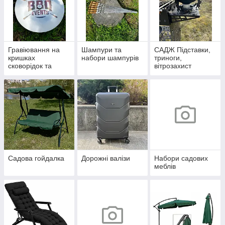
Гравіювання на
Шампури та
САДЖ Підставки,
кришках
набори шампурів
триноги,
сковорідок та
вітрозахист
казанів
Садова гойдалка
Дорожні валізи
Набори садових
меблів