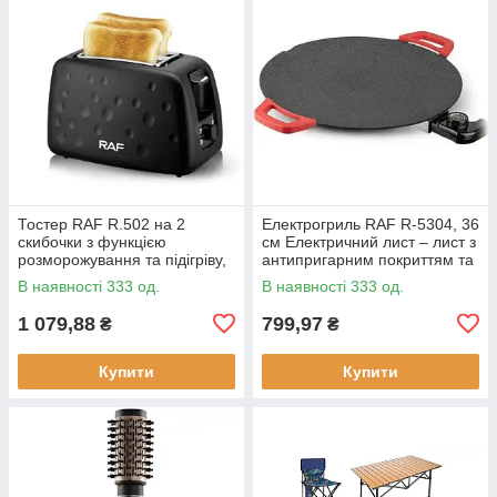
Тостер RAF R.502 на 2
Електрогриль RAF R-5304, 36
скибочки з функцією
см Електричний лист – лист з
розморожування та підігріву,
антипригарним покриттям та
930 Вт
регулюванням температури
В наявності 333 од.
В наявності 333 од.
смаження, 1800 Вт
1 079,88
799,97
₴
₴
Купити
Купити