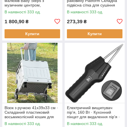
малюків Baby Steps з
раковину Platform Складна
музичним центром,
підвісна сітка для сушіння
бізабордом, піаніно та
В наявності 333 од.
В наявності 333 од.
Bluetooth підключенням +
пульт ДК
1 800,90
273,39
₴
₴
Купити
Купити
Візок з ручкою 41х39х33 см ·
Електричний вищипувач
Складаний пластиковий
пір'я, 160 Вт · Кухонний
восьмиколісний кошик для
пінцет для видалення пір'я ·
продуктів
Інструмент - щипці для
В наявності 333 од.
В наявності 333 од.
ощипування птиці