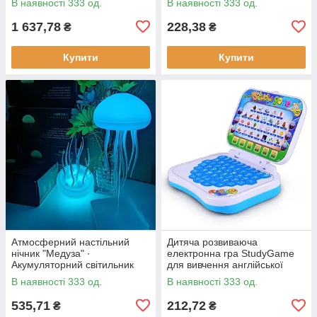
В наявності 333 од.
В наявності 333 од.
ощипування птиці
1 637,78
228,38
₴
₴
Купити
Купити
Атмосферний настільний
Дитяча розвиваюча
нічник "Медуза" ∙
електронна гра StudyGame
Акумуляторний світильник
для вивчення англійської
мови · Інтерактивний
В наявності 333 од.
В наявності 333 од.
комп'ютер для дитини
535,71
212,72
₴
₴