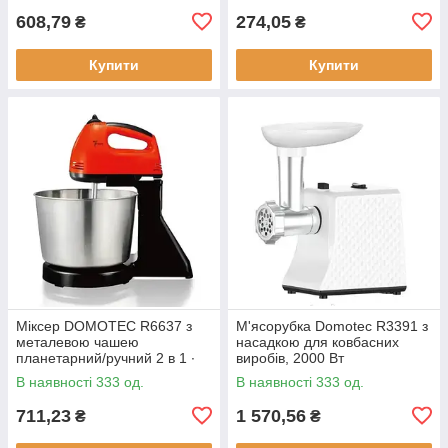
608,79
274,05
₴
₴
Купити
Купити
Міксер DOMOTEC R6637 з
М'ясорубка Domotec R3391 з
металевою чашею
насадкою для ковбасних
планетарний/ручний 2 в 1 ∙
виробів, 2000 Вт
Червоний/білий/
В наявності 333 од.
В наявності 333 од.
помаранчевий
711,23
1 570,56
₴
₴