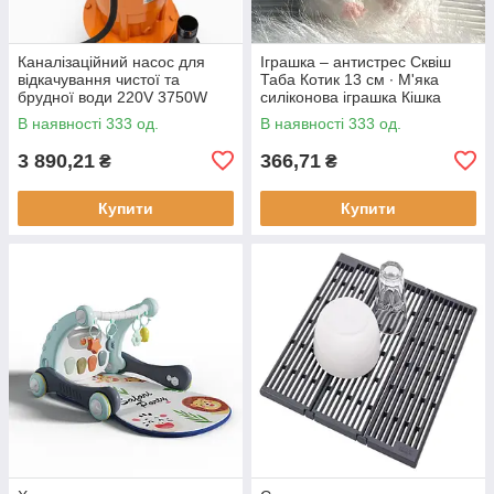
Каналізаційний насос для
Іграшка – антистрес Сквіш
відкачування чистої та
Таба Котик 13 см ∙ М'яка
брудної води 220V 3750W
силіконова іграшка Кішка
В наявності 333 од.
В наявності 333 од.
3 890,21
366,71
₴
₴
Купити
Купити