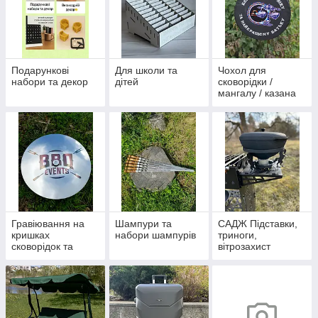
Подарункові
Для школи та
Чохол для
набори та декор
дітей
сковорідки /
мангалу / казана
Гравіювання на
Шампури та
САДЖ Підставки,
кришках
набори шампурів
триноги,
сковорідок та
вітрозахист
казанів