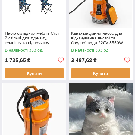
Набір складних меблів Стіл +
Каналізаційний насос для
2 стільці для туризму,
відкачування чистої та
кемпінгу та відпочинку ·
брудної води 220V 3550W
Металевий каркас
В наявності 333 од.
В наявності 333 од.
1 735,65
3 487,62
₴
₴
Купити
Купити