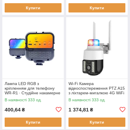
Купити
Купити
Лампа LED RGB з
Wi-Fi Камера
кріпленням для телефону
відеоспостереження PTZ A15
WR-R1 ∙ Студійне накамерне
з ліхтарем-мигалкою 4G WiFi
світло 3000-7000K
Вулична відеокамера з
В наявності 333 од.
В наявності 333 од.
керуванням від телефону,
нічним
400,64
1 374,81
₴
₴
Купити
Купити