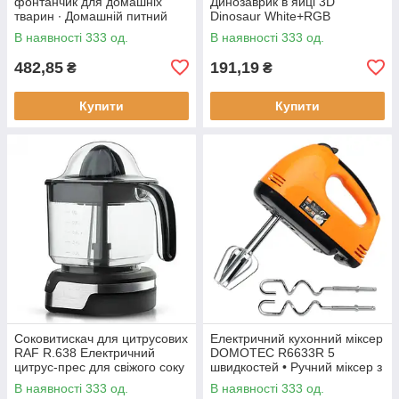
фонтанчик для домашніх
Динозаврик в яйці 3D
тварин ∙ Домашній питний
Dinosaur White+RGB
фонтан із чашею для котів та
Настільна акумуляторна LED
В наявності 333 од.
В наявності 333 од.
собак Pet Water FOUNTAIN
лампа з пультом ДУ
482,85
191,19
₴
₴
Купити
Купити
Соковитискач для цитрусових
Електричний кухонний міксер
RAF R.638 Електричний
DOMOTEC R6633R 5
цитрус-прес для свіжого соку
швидкостей • Ручний міксер з
насадками для збивання та
В наявності 333 од.
В наявності 333 од.
замішування тіста