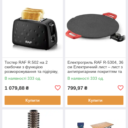
Тостер RAF R.502 на 2
Електрогриль RAF R-5304, 36
скибочки з функцією
см Електричний лист – лист з
розморожування та підігріву,
антипригарним покриттям та
930 Вт
регулюванням температури
В наявності 333 од.
В наявності 333 од.
смаження, 1800 Вт
1 079,88
799,97
₴
₴
Купити
Купити