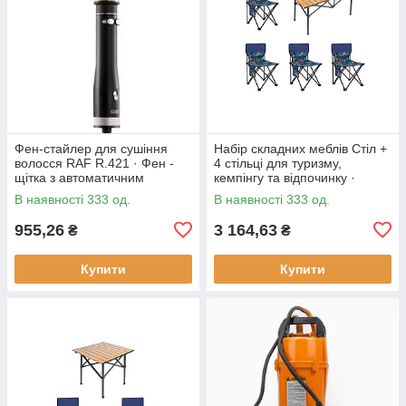
Фен-стайлер для сушіння
Набір складних меблів Стіл +
волосся RAF R.421 · Фен -
4 стільці для туризму,
щітка з автоматичним
кемпінгу та відпочинку ·
обертанням насадок, 1000 Вт
Металевий каркас
В наявності 333 од.
В наявності 333 од.
955,26
3 164,63
₴
₴
Купити
Купити