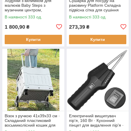
Ходунки з килимком для
Сушарка для посуду на
малюків Baby Steps з
раковину Platform Складна
музичним центром,
підвісна сітка для сушіння
бізабордом, піаніно та
В наявності 333 од.
В наявності 333 од.
Bluetooth підключенням +
пульт ДК
1 800,90
273,39
₴
₴
Купити
Купити
Візок з ручкою 41х39х33 см ·
Електричний вищипувач
Складаний пластиковий
пір'я, 160 Вт · Кухонний
восьмиколісний кошик для
пінцет для видалення пір'я ·
продуктів
Інструмент - щипці для