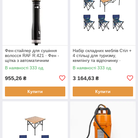
Фен-стайлер для сушіння
Набір складних меблів Стіл +
волосся RAF R.421 · Фен -
4 стільці для туризму,
щітка з автоматичним
кемпінгу та відпочинку ·
обертанням насадок, 1000 Вт
Металевий каркас
В наявності 333 од.
В наявності 333 од.
955,26
3 164,63
₴
₴
Купити
Купити