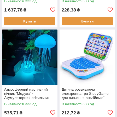
В наявності 333 од.
В наявності 333 од.
ощипування птиці
1 637,78
228,38
₴
₴
Купити
Купити
Атмосферний настільний
Дитяча розвиваюча
нічник "Медуза" ∙
електронна гра StudyGame
Акумуляторний світильник
для вивчення англійської
мови · Інтерактивний
В наявності 333 од.
В наявності 333 од.
комп'ютер для дитини
535,71
212,72
₴
₴