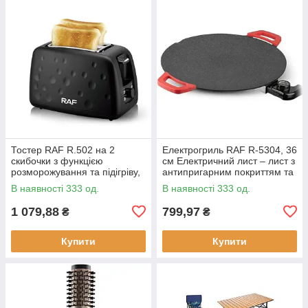
Тостер RAF R.502 на 2
Електрогриль RAF R-5304, 36
скибочки з функцією
см Електричний лист – лист з
розморожування та підігріву,
антипригарним покриттям та
930 Вт
регулюванням температури
В наявності 333 од.
В наявності 333 од.
смаження, 1800 Вт
1 079,88
799,97
₴
₴
Купити
Купити