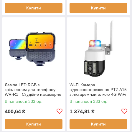
Купити
Купити
Лампа LED RGB з
Wi-Fi Камера
кріпленням для телефону
відеоспостереження PTZ A15
WR-R1 ∙ Студійне накамерне
з ліхтарем-мигалкою 4G WiFi
світло 3000-7000K
Вулична відеокамера з
В наявності 333 од.
В наявності 333 од.
керуванням від телефону,
нічним
400,64
1 374,81
₴
₴
Купити
Купити