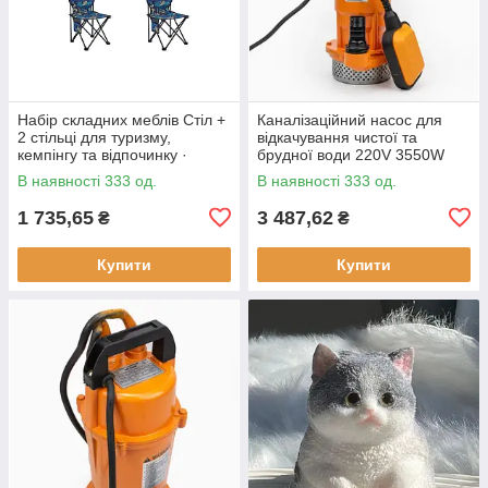
Набір складних меблів Стіл +
Каналізаційний насос для
2 стільці для туризму,
відкачування чистої та
кемпінгу та відпочинку ·
брудної води 220V 3550W
Металевий каркас
В наявності 333 од.
В наявності 333 од.
1 735,65
3 487,62
₴
₴
Купити
Купити