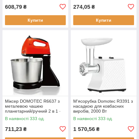
608,79
274,05
₴
₴
Купити
Купити
Міксер DOMOTEC R6637 з
М'ясорубка Domotec R3391 з
металевою чашею
насадкою для ковбасних
планетарний/ручний 2 в 1 ∙
виробів, 2000 Вт
Червоний/білий/
В наявності 333 од.
В наявності 333 од.
помаранчевий
711,23
1 570,56
₴
₴