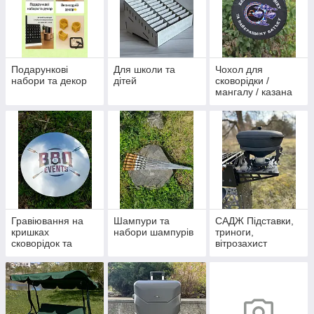
Подарункові
Для школи та
Чохол для
набори та декор
дітей
сковорідки /
мангалу / казана
Гравіювання на
Шампури та
САДЖ Підставки,
кришках
набори шампурів
триноги,
сковорідок та
вітрозахист
казанів