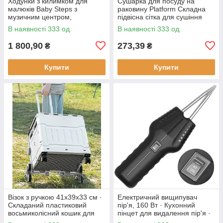
Ходунки з килимком для
Сушарка для посуду на
малюків Baby Steps з
раковину Platform Складна
музичним центром,
підвісна сітка для сушіння
бізабордом, піаніно та
В наявності 333 од.
В наявності 333 од.
Bluetooth підключенням +
пульт ДК
1 800,90
273,39
₴
₴
Купити
Купити
Візок з ручкою 41х39х33 см ·
Електричний вищипувач
Складаний пластиковий
пір'я, 160 Вт · Кухонний
восьмиколісний кошик для
пінцет для видалення пір'я ·
продуктів
Інструмент - щипці для