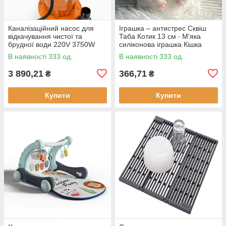
Каналізаційний насос для
Іграшка – антистрес Сквіш
відкачування чистої та
Таба Котик 13 см ∙ М'яка
брудної води 220V 3750W
силіконова іграшка Кішка
В наявності 333 од.
В наявності 333 од.
3 890,21
366,71
₴
₴
Купити
Купити