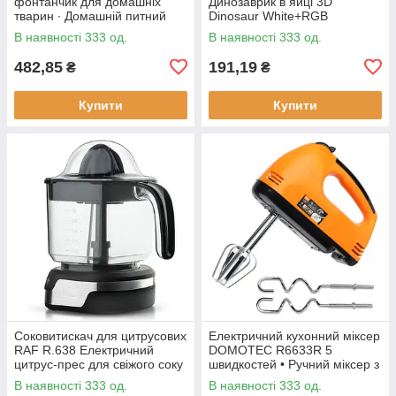
фонтанчик для домашніх
Динозаврик в яйці 3D
тварин ∙ Домашній питний
Dinosaur White+RGB
фонтан із чашею для котів та
Настільна акумуляторна LED
В наявності 333 од.
В наявності 333 од.
собак Pet Water FOUNTAIN
лампа з пультом ДУ
482,85
191,19
₴
₴
Купити
Купити
Соковитискач для цитрусових
Електричний кухонний міксер
RAF R.638 Електричний
DOMOTEC R6633R 5
цитрус-прес для свіжого соку
швидкостей • Ручний міксер з
насадками для збивання та
В наявності 333 од.
В наявності 333 од.
замішування тіста