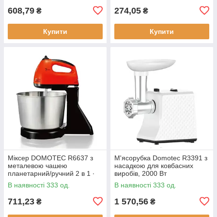
608,79
274,05
₴
₴
Купити
Купити
Міксер DOMOTEC R6637 з
М'ясорубка Domotec R3391 з
металевою чашею
насадкою для ковбасних
планетарний/ручний 2 в 1 ∙
виробів, 2000 Вт
Червоний/білий/
В наявності 333 од.
В наявності 333 од.
помаранчевий
711,23
1 570,56
₴
₴