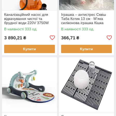
Каналізаційний насос для
Іграшка – антистрес Сквіш
відкачування чистої та
Таба Котик 13 см ∙ М'яка
брудної води 220V 3750W
силіконова іграшка Кішка
В наявності 333 од.
В наявності 333 од.
3 890,21
366,71
₴
₴
Купити
Купити