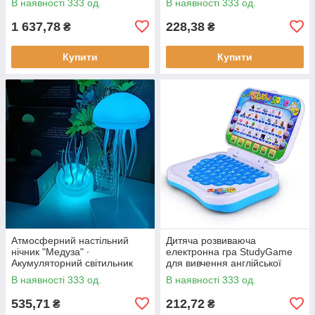
В наявності 333 од.
В наявності 333 од.
ощипування птиці
1 637,78
228,38
₴
₴
Купити
Купити
Атмосферний настільний
Дитяча розвиваюча
нічник "Медуза" ∙
електронна гра StudyGame
Акумуляторний світильник
для вивчення англійської
мови · Інтерактивний
В наявності 333 од.
В наявності 333 од.
комп'ютер для дитини
535,71
212,72
₴
₴