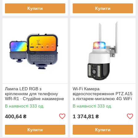
Купити
Купити
Лампа LED RGB з
Wi-Fi Камера
кріпленням для телефону
відеоспостереження PTZ A15
WR-R1 ∙ Студійне накамерне
з ліхтарем-мигалкою 4G WiFi
світло 3000-7000K
Вулична відеокамера з
В наявності 333 од.
В наявності 333 од.
керуванням від телефону,
нічним
400,64
1 374,81
₴
₴
Купити
Купити