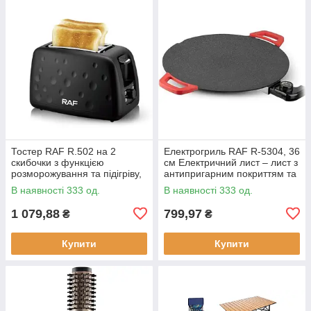
Тостер RAF R.502 на 2
Електрогриль RAF R-5304, 36
скибочки з функцією
см Електричний лист – лист з
розморожування та підігріву,
антипригарним покриттям та
930 Вт
регулюванням температури
В наявності 333 од.
В наявності 333 од.
смаження, 1800 Вт
1 079,88
799,97
₴
₴
Купити
Купити