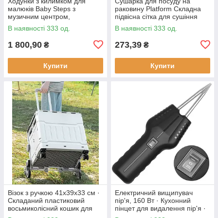
Ходунки з килимком для
Сушарка для посуду на
малюків Baby Steps з
раковину Platform Складна
музичним центром,
підвісна сітка для сушіння
бізабордом, піаніно та
В наявності 333 од.
В наявності 333 од.
Bluetooth підключенням +
пульт ДК
1 800,90
273,39
₴
₴
Купити
Купити
Візок з ручкою 41х39х33 см ·
Електричний вищипувач
Складаний пластиковий
пір'я, 160 Вт · Кухонний
восьмиколісний кошик для
пінцет для видалення пір'я ·
продуктів
Інструмент - щипці для