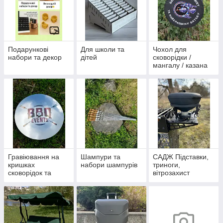
Подарункові
Для школи та
Чохол для
набори та декор
дітей
сковорідки /
мангалу / казана
Гравіювання на
Шампури та
САДЖ Підставки,
кришках
набори шампурів
триноги,
сковорідок та
вітрозахист
казанів