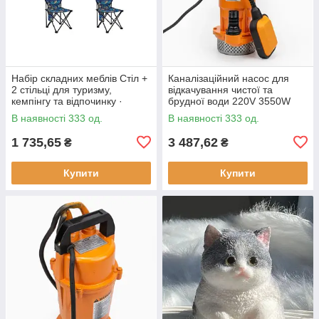
Набір складних меблів Стіл +
Каналізаційний насос для
2 стільці для туризму,
відкачування чистої та
кемпінгу та відпочинку ·
брудної води 220V 3550W
Металевий каркас
В наявності 333 од.
В наявності 333 од.
1 735,65
3 487,62
₴
₴
Купити
Купити