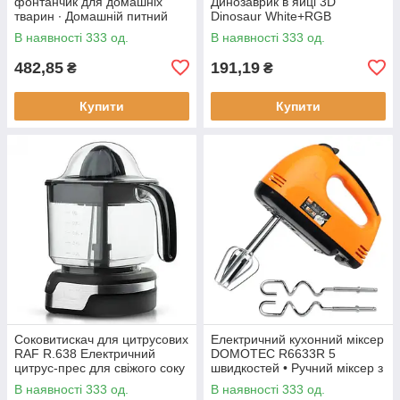
фонтанчик для домашніх
Динозаврик в яйці 3D
тварин ∙ Домашній питний
Dinosaur White+RGB
фонтан із чашею для котів та
Настільна акумуляторна LED
В наявності 333 од.
В наявності 333 од.
собак Pet Water FOUNTAIN
лампа з пультом ДУ
482,85
191,19
₴
₴
Купити
Купити
Соковитискач для цитрусових
Електричний кухонний міксер
RAF R.638 Електричний
DOMOTEC R6633R 5
цитрус-прес для свіжого соку
швидкостей • Ручний міксер з
насадками для збивання та
В наявності 333 од.
В наявності 333 од.
замішування тіста