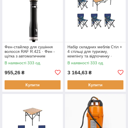
Фен-стайлер для сушіння
Набір складних меблів Стіл +
волосся RAF R.421 · Фен -
4 стільці для туризму,
щітка з автоматичним
кемпінгу та відпочинку ·
обертанням насадок, 1000 Вт
Металевий каркас
В наявності 333 од.
В наявності 333 од.
955,26
3 164,63
₴
₴
Купити
Купити