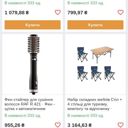
930 Вт
регулюванням температури
В наявності 333 од.
В наявності 333 од.
смаження, 1800 Вт
1 079,88
799,97
₴
₴
Купити
Купити
Фен-стайлер для сушіння
Набір складних меблів Стіл +
волосся RAF R.421 · Фен -
4 стільці для туризму,
щітка з автоматичним
кемпінгу та відпочинку ·
обертанням насадок, 1000 Вт
Металевий каркас
В наявності 333 од.
В наявності 333 од.
955,26
3 164,63
₴
₴