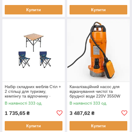
Купити
Купити
Набір складних меблів Стіл +
Каналізаційний насос для
2 стільці для туризму,
відкачування чистої та
кемпінгу та відпочинку ·
брудної води 220V 3550W
Металевий каркас
В наявності 333 од.
В наявності 333 од.
1 735,65
3 487,62
₴
₴
Купити
Купити