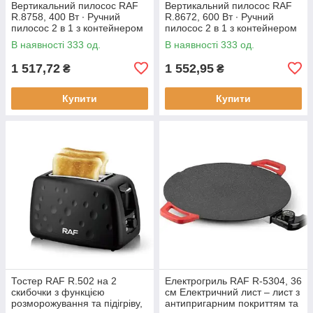
Вертикальний пилосос RAF
Вертикальний пилосос RAF
R.8758, 400 Вт ∙ Ручний
R.8672, 600 Вт ∙ Ручний
пилосос 2 в 1 з контейнером
пилосос 2 в 1 з контейнером
В наявності 333 од.
В наявності 333 од.
1 517,72
1 552,95
₴
₴
Купити
Купити
Тостер RAF R.502 на 2
Електрогриль RAF R-5304, 36
скибочки з функцією
см Електричний лист – лист з
розморожування та підігріву,
антипригарним покриттям та