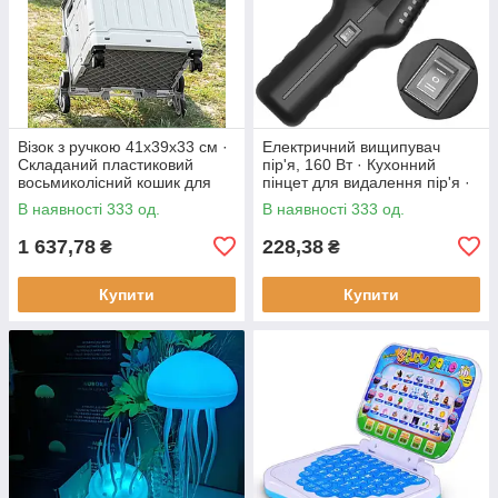
Візок з ручкою 41х39х33 см ·
Електричний вищипувач
Складаний пластиковий
пір'я, 160 Вт · Кухонний
восьмиколісний кошик для
пінцет для видалення пір'я ·
продуктів
Інструмент - щипці для
В наявності 333 од.
В наявності 333 од.
ощипування птиці
1 637,78
228,38
₴
₴
Купити
Купити