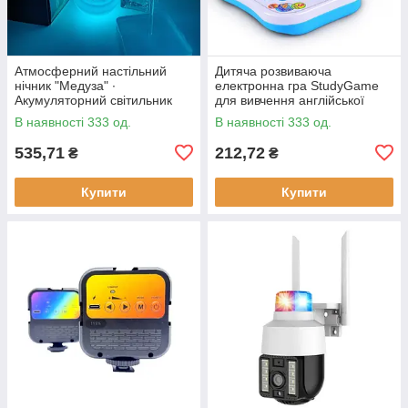
Атмосферний настільний
Дитяча розвиваюча
нічник "Медуза" ∙
електронна гра StudyGame
Акумуляторний світильник
для вивчення англійської
мови · Інтерактивний
В наявності 333 од.
В наявності 333 од.
комп'ютер для дитини
535,71
212,72
₴
₴
Купити
Купити