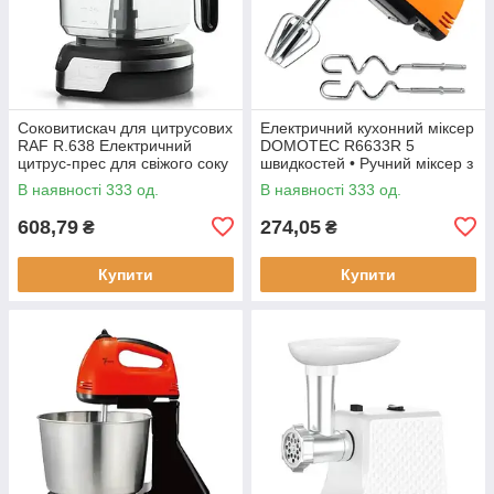
Соковитискач для цитрусових
Електричний кухонний міксер
RAF R.638 Електричний
DOMOTEC R6633R 5
цитрус-прес для свіжого соку
швидкостей • Ручний міксер з
насадками для збивання та
В наявності 333 од.
В наявності 333 од.
замішування тіста
608,79
274,05
₴
₴
Купити
Купити