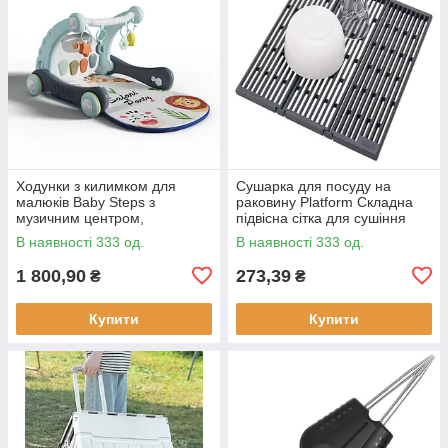
Ходунки з килимком для
Сушарка для посуду на
малюків Baby Steps з
раковину Platform Складна
музичним центром,
підвісна сітка для сушіння
бізабордом, піаніно та
В наявності 333 од.
В наявності 333 од.
Bluetooth підключенням +
пульт ДК
1 800,90
273,39
₴
₴
Купити
Купити