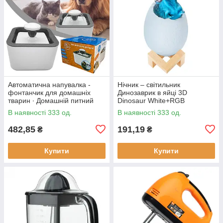
Автоматична напувалка -
Нічник – світильник
фонтанчик для домашніх
Динозаврик в яйці 3D
тварин ∙ Домашній питний
Dinosaur White+RGB
фонтан із чашею для котів та
Настільна акумуляторна LED
В наявності 333 од.
В наявності 333 од.
собак Pet Water FOUNTAIN
лампа з пультом ДУ
482,85
191,19
₴
₴
Купити
Купити