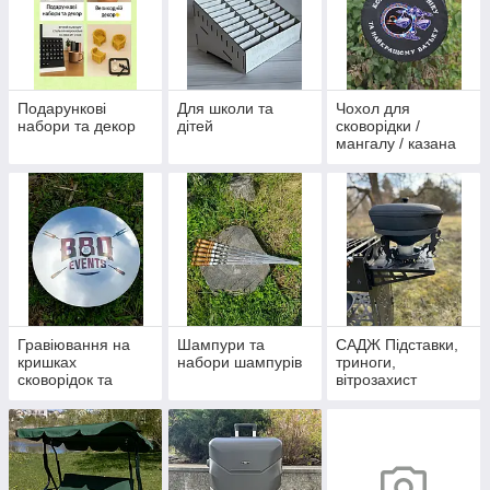
Подарункові
Для школи та
Чохол для
набори та декор
дітей
сковорідки /
мангалу / казана
Гравіювання на
Шампури та
САДЖ Підставки,
кришках
набори шампурів
триноги,
сковорідок та
вітрозахист
казанів