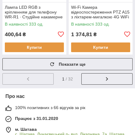
Лампа LED RGB з
Wi-Fi Камера
кріпленням для телефону
відеоспостереження PTZ A15
WR-R1 ∙ Студійне накамерне
з ліхтарем-мигалкою 4G WiFi
світло 3000-7000K
Вулична відеокамера з
В наявності 333 од.
В наявності 333 од.
керуванням від телефону,
нічним
400,64
1 374,81
₴
₴
Купити
Купити
Показати ще
1
/ 32
Про нас
100% позитивних з 66 відгуків за рік
Працює з 31.01.2020
м. Шатава
с. Шатава, Дунаєвецький р- вул. Лікарняна, 7а, Шатава,