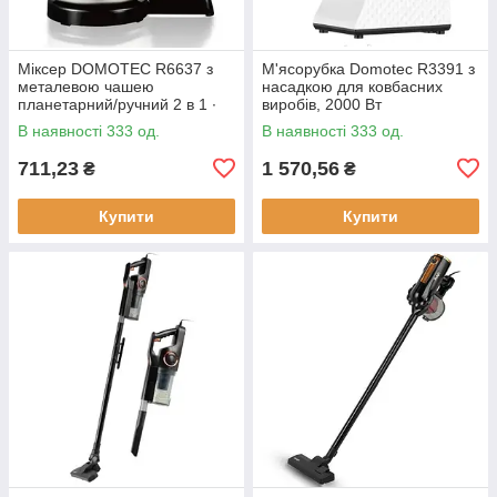
Міксер DOMOTEC R6637 з
М'ясорубка Domotec R3391 з
металевою чашею
насадкою для ковбасних
планетарний/ручний 2 в 1 ∙
виробів, 2000 Вт
Червоний/білий/
В наявності 333 од.
В наявності 333 од.
помаранчевий
711,23
1 570,56
₴
₴
Купити
Купити