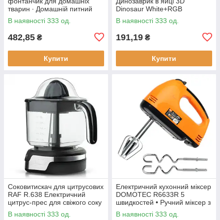
фонтанчик для домашніх
Динозаврик в яйці 3D
тварин ∙ Домашній питний
Dinosaur White+RGB
фонтан із чашею для котів та
Настільна акумуляторна LED
В наявності 333 од.
В наявності 333 од.
собак Pet Water FOUNTAIN
лампа з пультом ДУ
482,85
191,19
₴
₴
Купити
Купити
Соковитискач для цитрусових
Електричний кухонний міксер
RAF R.638 Електричний
DOMOTEC R6633R 5
цитрус-прес для свіжого соку
швидкостей • Ручний міксер з
насадками для збивання та
В наявності 333 од.
В наявності 333 од.
замішування тіста