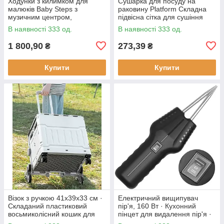
Ходунки з килимком для
Сушарка для посуду на
малюків Baby Steps з
раковину Platform Складна
музичним центром,
підвісна сітка для сушіння
бізабордом, піаніно та
В наявності 333 од.
В наявності 333 од.
Bluetooth підключенням +
пульт ДК
1 800,90
273,39
₴
₴
Купити
Купити
Візок з ручкою 41х39х33 см ·
Електричний вищипувач
Складаний пластиковий
пір'я, 160 Вт · Кухонний
восьмиколісний кошик для
пінцет для видалення пір'я ·
продуктів
Інструмент - щипці для