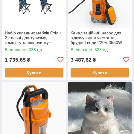
Набір складних меблів Стіл +
Каналізаційний насос для
2 стільці для туризму,
відкачування чистої та
кемпінгу та відпочинку ·
брудної води 220V 3550W
Металевий каркас
В наявності 333 од.
В наявності 333 од.
1 735,65
3 487,62
₴
₴
Купити
Купити