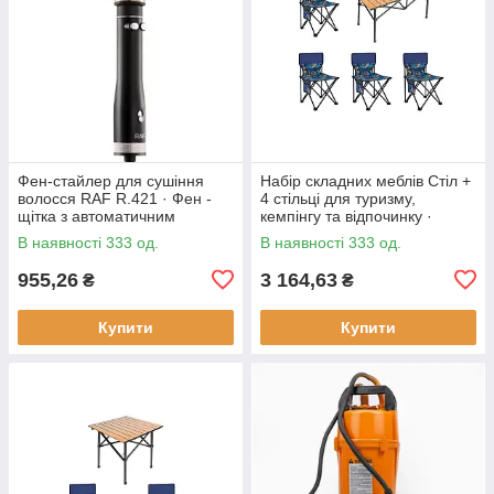
Фен-стайлер для сушіння
Набір складних меблів Стіл +
волосся RAF R.421 · Фен -
4 стільці для туризму,
щітка з автоматичним
кемпінгу та відпочинку ·
обертанням насадок, 1000 Вт
Металевий каркас
В наявності 333 од.
В наявності 333 од.
955,26
3 164,63
₴
₴
Купити
Купити