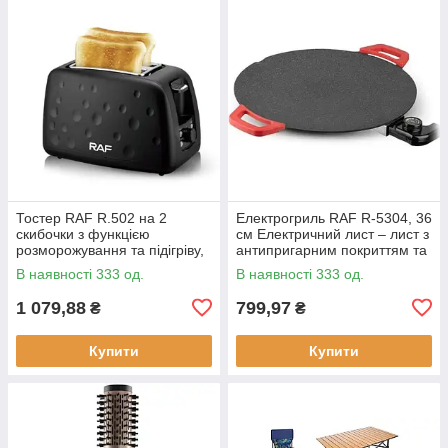
Тостер RAF R.502 на 2
Електрогриль RAF R-5304, 36
скибочки з функцією
см Електричний лист – лист з
розморожування та підігріву,
антипригарним покриттям та
930 Вт
регулюванням температури
В наявності 333 од.
В наявності 333 од.
смаження, 1800 Вт
1 079,88
799,97
₴
₴
Купити
Купити