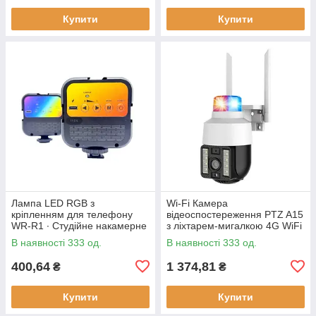
Купити
Купити
Лампа LED RGB з
Wi-Fi Камера
кріпленням для телефону
відеоспостереження PTZ A15
WR-R1 ∙ Студійне накамерне
з ліхтарем-мигалкою 4G WiFi
світло 3000-7000K
Вулична відеокамера з
В наявності 333 од.
В наявності 333 од.
керуванням від телефону,
нічним
400,64
1 374,81
₴
₴
Купити
Купити