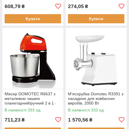
608,79
274,05
₴
₴
Купити
Купити
Міксер DOMOTEC R6637 з
М'ясорубка Domotec R3391 з
металевою чашею
насадкою для ковбасних
планетарний/ручний 2 в 1 ∙
виробів, 2000 Вт
Червоний/білий/
В наявності 333 од.
В наявності 333 од.
помаранчевий
711,23
1 570,56
₴
₴