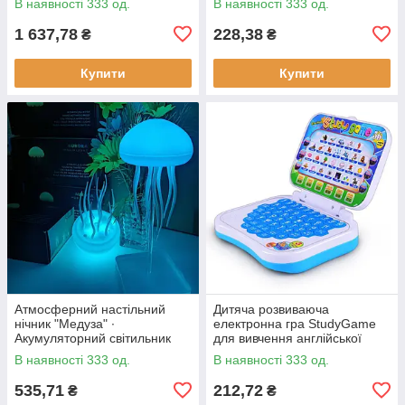
В наявності 333 од.
В наявності 333 од.
ощипування птиці
1 637,78
228,38
₴
₴
Купити
Купити
Атмосферний настільний
Дитяча розвиваюча
нічник "Медуза" ∙
електронна гра StudyGame
Акумуляторний світильник
для вивчення англійської
мови · Інтерактивний
В наявності 333 од.
В наявності 333 од.
комп'ютер для дитини
535,71
212,72
₴
₴