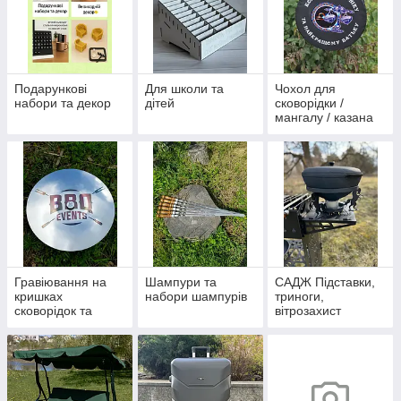
Подарункові
Для школи та
Чохол для
набори та декор
дітей
сковорідки /
мангалу / казана
Гравіювання на
Шампури та
САДЖ Підставки,
кришках
набори шампурів
триноги,
сковорідок та
вітрозахист
казанів