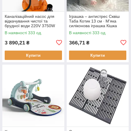
Каналізаційний насос для
Іграшка – антистрес Сквіш
відкачування чистої та
Таба Котик 13 см ∙ М'яка
брудної води 220V 3750W
силіконова іграшка Кішка
В наявності 333 од.
В наявності 333 од.
3 890,21
366,71
₴
₴
Купити
Купити