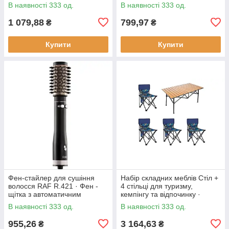
930 Вт
регулюванням температури
В наявності 333 од.
В наявності 333 од.
смаження, 1800 Вт
1 079,88
799,97
₴
₴
Купити
Купити
Фен-стайлер для сушіння
Набір складних меблів Стіл +
волосся RAF R.421 · Фен -
4 стільці для туризму,
щітка з автоматичним
кемпінгу та відпочинку ·
обертанням насадок, 1000 Вт
Металевий каркас
В наявності 333 од.
В наявності 333 од.
955,26
3 164,63
₴
₴