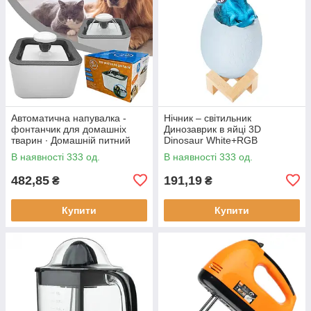
Автоматична напувалка -
Нічник – світильник
фонтанчик для домашніх
Динозаврик в яйці 3D
тварин ∙ Домашній питний
Dinosaur White+RGB
фонтан із чашею для котів та
Настільна акумуляторна LED
В наявності 333 од.
В наявності 333 од.
собак Pet Water FOUNTAIN
лампа з пультом ДУ
482,85
191,19
₴
₴
Купити
Купити