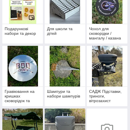
Подарункові
Для школи та
Чохол для
набори та декор
дітей
сковорідки /
мангалу / казана
Гравіювання на
Шампури та
САДЖ Підставки,
кришках
набори шампурів
триноги,
сковорідок та
вітрозахист
казанів