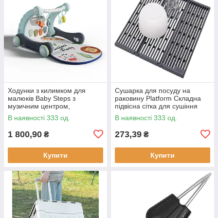
Ходунки з килимком для
Сушарка для посуду на
малюків Baby Steps з
раковину Platform Складна
музичним центром,
підвісна сітка для сушіння
бізабордом, піаніно та
В наявності 333 од.
В наявності 333 од.
Bluetooth підключенням +
пульт ДК
1 800,90
273,39
₴
₴
Купити
Купити