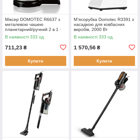
Міксер DOMOTEC R6637 з
М'ясорубка Domotec R3391 з
металевою чашею
насадкою для ковбасних
планетарний/ручний 2 в 1 ∙
виробів, 2000 Вт
Червоний/білий/
В наявності 333 од.
В наявності 333 од.
помаранчевий
711,23
1 570,56
₴
₴
Купити
Купити