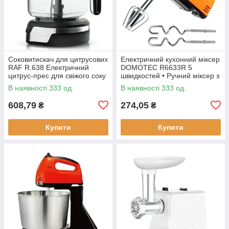
Соковитискач для цитрусових
Електричний кухонний міксер
RAF R.638 Електричний
DOMOTEC R6633R 5
цитрус-прес для свіжого соку
швидкостей • Ручний міксер з
насадками для збивання та
В наявності 333 од.
В наявності 333 од.
замішування тіста
608,79
274,05
₴
₴
Купити
Купити