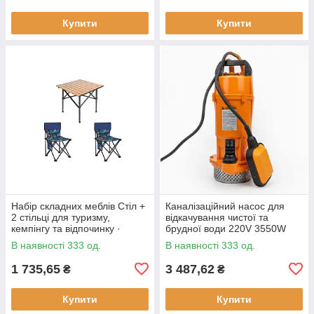
Купити
Купити
Набір складних меблів Стіл +
Каналізаційний насос для
2 стільці для туризму,
відкачування чистої та
кемпінгу та відпочинку ·
брудної води 220V 3550W
Металевий каркас
В наявності 333 од.
В наявності 333 од.
1 735,65
3 487,62
₴
₴
Купити
Купити