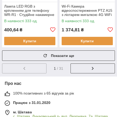
Лампа LED RGB з
Wi-Fi Камера
кріпленням для телефону
відеоспостереження PTZ A15
WR-R1 ∙ Студійне накамерне
з ліхтарем-мигалкою 4G WiFi
світло 3000-7000K
Вулична відеокамера з
В наявності 333 од.
В наявності 333 од.
керуванням від телефону,
нічним
400,64
1 374,81
₴
₴
Купити
Купити
Показати ще
1
/ 31
Про нас
100% позитивних з 65 відгуків за рік
Працює з 31.01.2020
м. Шатава
с. Шатава, Дунаєвецький р- вул. Лікарняна, 7а, Шатава,