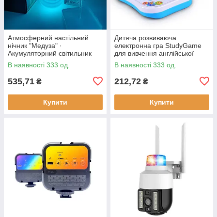
Атмосферний настільний
Дитяча розвиваюча
нічник "Медуза" ∙
електронна гра StudyGame
Акумуляторний світильник
для вивчення англійської
мови · Інтерактивний
В наявності 333 од.
В наявності 333 од.
комп'ютер для дитини
535,71
212,72
₴
₴
Купити
Купити