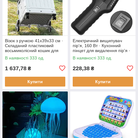
Візок з ручкою 41х39х33 см ·
Електричний вищипувач
Складаний пластиковий
пір'я, 160 Вт · Кухонний
восьмиколісний кошик для
пінцет для видалення пір'я ·
продуктів
Інструмент - щипці для
В наявності 333 од.
В наявності 333 од.
ощипування птиці
1 637,78
228,38
₴
₴
Купити
Купити