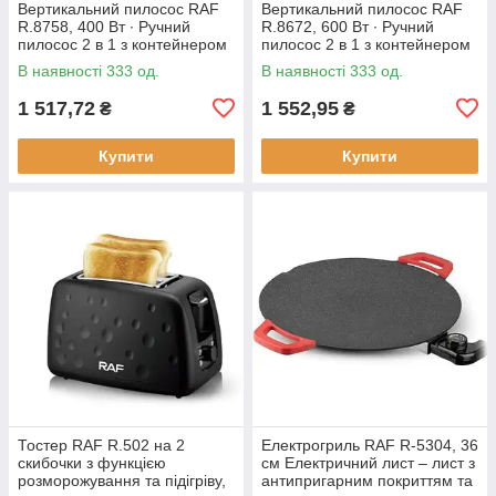
Вертикальний пилосос RAF
Вертикальний пилосос RAF
R.8758, 400 Вт ∙ Ручний
R.8672, 600 Вт ∙ Ручний
пилосос 2 в 1 з контейнером
пилосос 2 в 1 з контейнером
В наявності 333 од.
В наявності 333 од.
1 517,72
1 552,95
₴
₴
Купити
Купити
Тостер RAF R.502 на 2
Електрогриль RAF R-5304, 36
скибочки з функцією
см Електричний лист – лист з
розморожування та підігріву,
антипригарним покриттям та