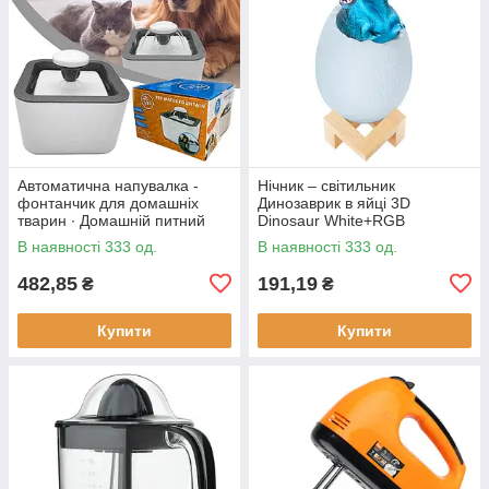
Автоматична напувалка -
Нічник – світильник
фонтанчик для домашніх
Динозаврик в яйці 3D
тварин ∙ Домашній питний
Dinosaur White+RGB
фонтан із чашею для котів та
Настільна акумуляторна LED
В наявності 333 од.
В наявності 333 од.
собак Pet Water FOUNTAIN
лампа з пультом ДУ
482,85
191,19
₴
₴
Купити
Купити