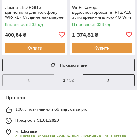
Лампа LED RGB з
Wi-Fi Камера
кріпленням для телефону
відеоспостереження PTZ A15
WR-R1 ∙ Студійне накамерне
з ліхтарем-мигалкою 4G WiFi
світло 3000-7000K
Вулична відеокамера з
В наявності 333 од.
В наявності 333 од.
керуванням від телефону,
нічним
400,64
1 374,81
₴
₴
Купити
Купити
Показати ще
1
/ 32
Про нас
100% позитивних з 66 відгуків за рік
Працює з 31.01.2020
м. Шатава
с. Шатава, Дунаєвецький р- вул. Лікарняна, 7а, Шатава,