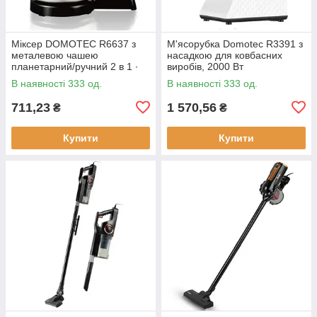
Міксер DOMOTEC R6637 з
М'ясорубка Domotec R3391 з
металевою чашею
насадкою для ковбасних
планетарний/ручний 2 в 1 ∙
виробів, 2000 Вт
Червоний/білий/
В наявності 333 од.
В наявності 333 од.
помаранчевий
711,23
1 570,56
₴
₴
Купити
Купити