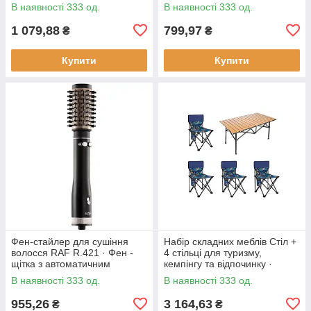
930 Вт
регулюванням температури
В наявності 333 од.
В наявності 333 од.
смаження, 1800 Вт
1 079,88
799,97
₴
₴
Купити
Купити
Фен-стайлер для сушіння
Набір складних меблів Стіл +
волосся RAF R.421 · Фен -
4 стільці для туризму,
щітка з автоматичним
кемпінгу та відпочинку ·
обертанням насадок, 1000 Вт
Металевий каркас
В наявності 333 од.
В наявності 333 од.
955,26
3 164,63
₴
₴