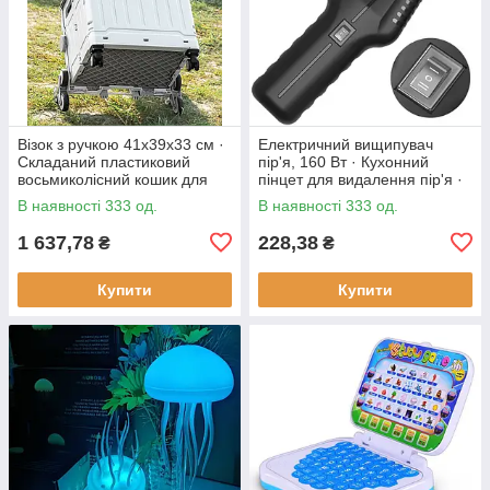
Візок з ручкою 41х39х33 см ·
Електричний вищипувач
Складаний пластиковий
пір'я, 160 Вт · Кухонний
восьмиколісний кошик для
пінцет для видалення пір'я ·
продуктів
Інструмент - щипці для
В наявності 333 од.
В наявності 333 од.
ощипування птиці
1 637,78
228,38
₴
₴
Купити
Купити