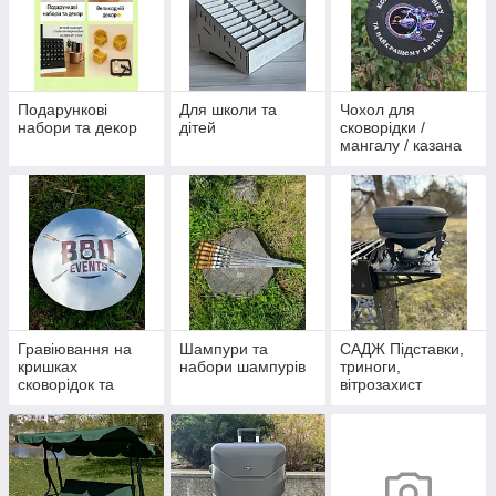
Подарункові
Для школи та
Чохол для
набори та декор
дітей
сковорідки /
мангалу / казана
Гравіювання на
Шампури та
САДЖ Підставки,
кришках
набори шампурів
триноги,
сковорідок та
вітрозахист
казанів