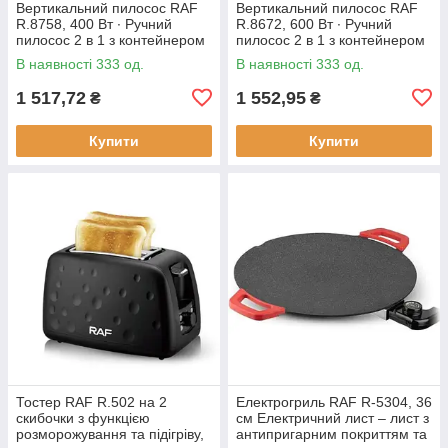
Вертикальний пилосос RAF
Вертикальний пилосос RAF
R.8758, 400 Вт ∙ Ручний
R.8672, 600 Вт ∙ Ручний
пилосос 2 в 1 з контейнером
пилосос 2 в 1 з контейнером
В наявності 333 од.
В наявності 333 од.
1 517,72
1 552,95
₴
₴
Купити
Купити
Тостер RAF R.502 на 2
Електрогриль RAF R-5304, 36
скибочки з функцією
см Електричний лист – лист з
розморожування та підігріву,
антипригарним покриттям та