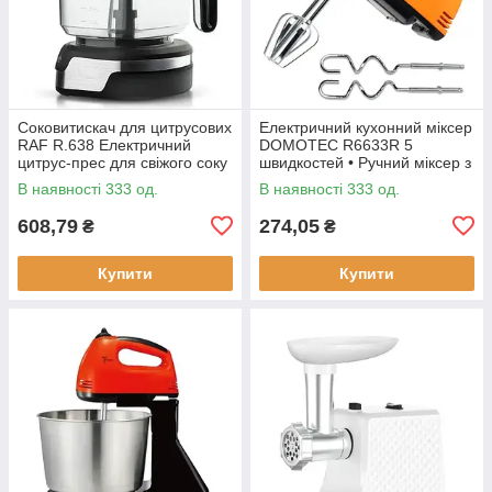
Соковитискач для цитрусових
Електричний кухонний міксер
RAF R.638 Електричний
DOMOTEC R6633R 5
цитрус-прес для свіжого соку
швидкостей • Ручний міксер з
насадками для збивання та
В наявності 333 од.
В наявності 333 од.
замішування тіста
608,79
274,05
₴
₴
Купити
Купити