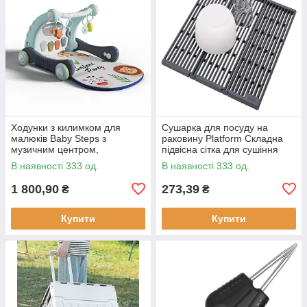
Ходунки з килимком для
Сушарка для посуду на
малюків Baby Steps з
раковину Platform Складна
музичним центром,
підвісна сітка для сушіння
бізабордом, піаніно та
В наявності 333 од.
В наявності 333 од.
Bluetooth підключенням +
пульт ДК
1 800,90
273,39
₴
₴
Купити
Купити