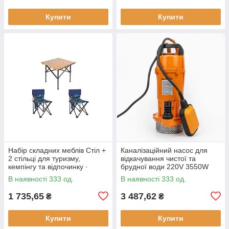
Купити
Купити
Набір складних меблів Стіл +
Каналізаційний насос для
2 стільці для туризму,
відкачування чистої та
кемпінгу та відпочинку ·
брудної води 220V 3550W
Металевий каркас
В наявності 333 од.
В наявності 333 од.
1 735,65
3 487,62
₴
₴
Купити
Купити