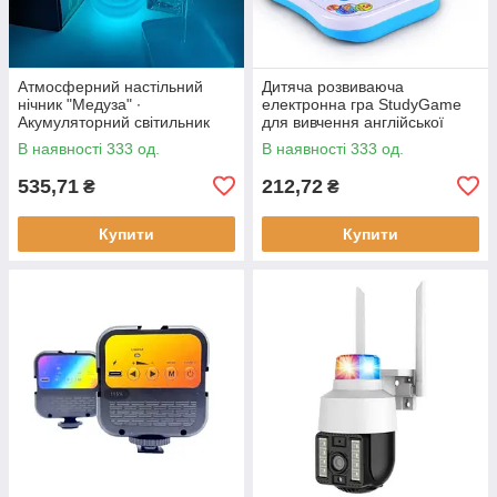
Атмосферний настільний
Дитяча розвиваюча
нічник "Медуза" ∙
електронна гра StudyGame
Акумуляторний світильник
для вивчення англійської
мови · Інтерактивний
В наявності 333 од.
В наявності 333 од.
комп'ютер для дитини
535,71
212,72
₴
₴
Купити
Купити